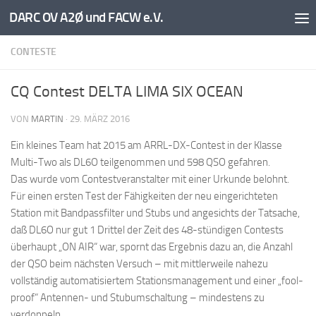
DARC OV A2Ø und FACW e.V.
Unter dem Inhalt
CONTESTE
CQ Contest DELTA LIMA SIX OCEAN
VON
MARTIN
·
29. MÄRZ 2016
Ein kleines Team hat 2015 am ARRL-DX-Contest in der Klasse
Multi-Two als DL6O teilgenommen und 598 QSO gefahren.
Das wurde vom Contestveranstalter mit einer Urkunde belohnt.
Für einen ersten Test der Fähigkeiten der neu eingerichteten
Station mit Bandpassfilter und Stubs und angesichts der Tatsache,
daß DL6O nur gut 1 Drittel der Zeit des 48-stündigen Contests
überhaupt „ON AIR“ war, spornt das Ergebnis dazu an, die Anzahl
der QSO beim nächsten Versuch – mit mittlerweile nahezu
vollständig automatisiertem Stationsmanagement und einer „fool-
proof“ Antennen- und Stubumschaltung – mindestens zu
verdoppeln.