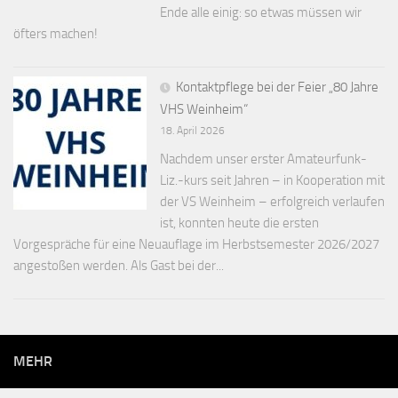
Ende alle einig: so etwas müssen wir
öfters machen!
Kontaktpflege bei der Feier „80 Jahre
VHS Weinheim“
18. April 2026
Nachdem unser erster Amateurfunk-
Liz.-kurs seit Jahren – in Kooperation mit
der VS Weinheim – erfolgreich verlaufen
ist, konnten heute die ersten
Vorgespräche für eine Neuauflage im Herbstsemester 2026/2027
angestoßen werden. Als Gast bei der...
MEHR