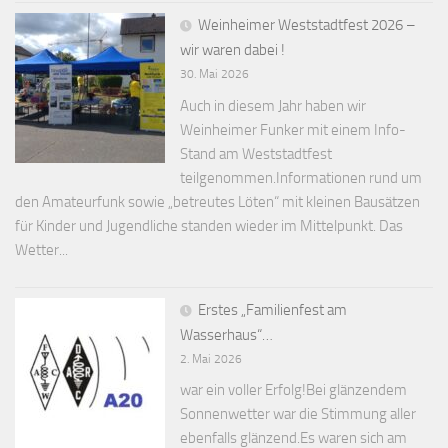
Weinheimer Weststadtfest 2026 –
wir waren dabei !
30. Mai 2026
Auch in diesem Jahr haben wir
Weinheimer Funker mit einem Info-
Stand am Weststadtfest
teilgenommen.Informationen rund um
den Amateurfunk sowie „betreutes Löten“ mit kleinen Bausätzen
für Kinder und Jugendliche standen wieder im Mittelpunkt. Das
Wetter...
Erstes „Familienfest am
Wasserhaus“…
2. Mai 2026
war ein voller Erfolg!Bei glänzendem
Sonnenwetter war die Stimmung aller
ebenfalls glänzend.Es waren sich am