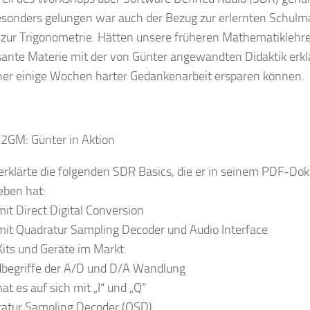
sonders gelungen war auch der Bezug zur erlernten Schulm
l zur Trigonometrie. Hätten unsere früheren Mathematiklehre
sante Materie mit der von Günter angewandten Didaktik erklä
her einige Wochen harter Gedankenarbeit ersparen können.
2GM: Günter in Aktion
erklärte die folgenden SDR Basics, die er in seinem PDF-Do
eben hat:
it Direct Digital Conversion
it Quadratur Sampling Decoder und Audio Interface
its und Geräte im Markt
begriffe der A/D und D/A Wandlung
at es auf sich mit „I“ und „Q“
atur Sampling Decoder (QSD)