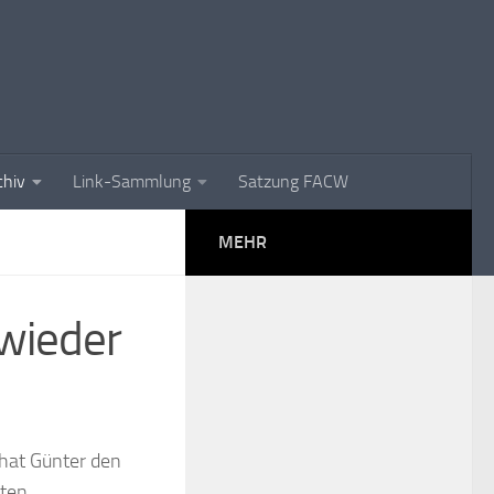
chiv
Link-Sammlung
Satzung FACW
MEHR
wieder
hat Günter den
ten.