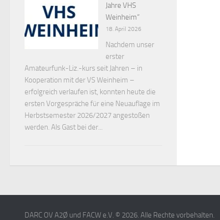
Jahre VHS
Weinheim“
18. April 2026
Nachdem unser
erster
Amateurfunk-Liz.-kurs seit Jahren – in
Kooperation mit der VS Weinheim –
erfolgreich verlaufen ist, konnten heute die
ersten Vorgespräche für eine Neuauflage im
Herbstsemester 2026/2027 angestoßen
werden. Als Gast bei der...
DARC OV A2Ø und FACW e.V. © 2026. Alle Rechte vorbehalten.