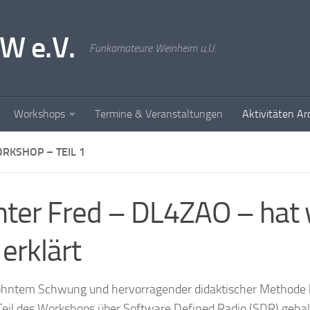
W e.V.
Funkamateure Weinheim u,U.
Workshops
Termine & Veranstaltungen
Aktivitäten Ar
RKSHOP – TEIL 1
ter Fred – DL4ZAO – hat 
l erklärt
hntem Schwung und hervorragender didaktischer Methode 
Teil des Workshops über Software Defined Radio (SDR) gehal