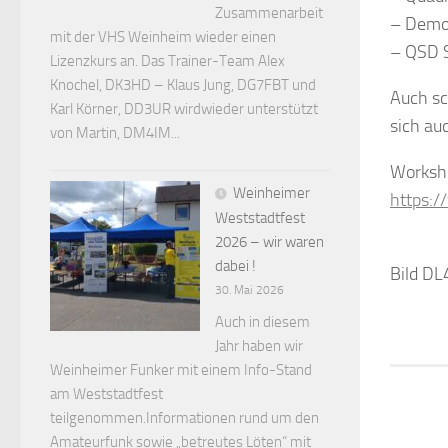
Zusammenarbeit
– Demod
mit der VHS Weinheim wieder einen
– QSD S
Lizenzkurs an. Das Trainer-Team Alex
Knochel, DK3HD – Klaus Jung, DG7FBT und
Auch sc
Karl Körner, DD3UR wirdwieder unterstützt
sich au
von Martin, DM4IM...
Worksho
Weinheimer
https:
Weststadtfest
2026 – wir waren
dabei !
Bild D
30. Mai 2026
Auch in diesem
Jahr haben wir
Weinheimer Funker mit einem Info-Stand
am Weststadtfest
teilgenommen.Informationen rund um den
Amateurfunk sowie „betreutes Löten“ mit