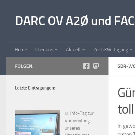
Unter dem Inhalt
DARC OV A2Ø und FAC
Home
Über uns
Aktuell
Zur UKW-Tagung
FOLGEN:
SDR-WO
Gün
Letzte Eintragungen:
tol
Info-Tag zur
Vorbereitung
In gewo
unseres
ersten 