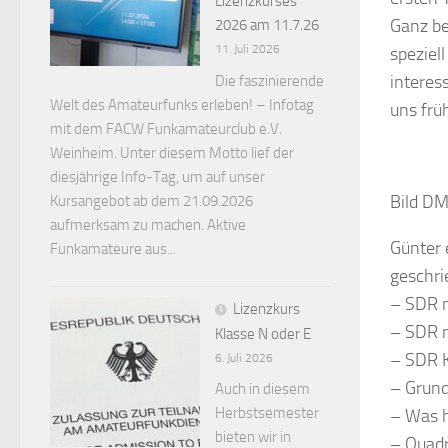
Lizenzkurses
Ganz be
2026 am 11.7.26
11. Juli 2026
speziel
interes
Die faszinierende
Welt des Amateurfunks erleben! – Infotag
uns frü
mit dem FACW Funkamateurclub e.V.
Weinheim. Unter diesem Motto lief der
diesjährige Info-Tag, um auf unser
Bild DM
Kursangebot ab dem 21.09.2026
aufmerksam zu machen. Aktive
Günter 
Funkamateure aus...
geschri
– SDR m
Lizenzkurs
– SDR m
Klasse N oder E
– SDR K
6. Juli 2026
– Grund
Auch in diesem
Herbstsemester
– Was h
bieten wir in
– Quadr