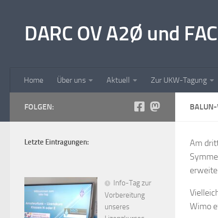
Unter dem Inhalt
DARC OV A2Ø und FAC
Home
Über uns
Aktuell
Zur UKW-Tagung
FOLGEN:
BALUN-
Letzte Eintragungen:
Am drit
Symmet
erweite
Info-Tag zur
Viellei
Vorbereitung
Wimo et
unseres