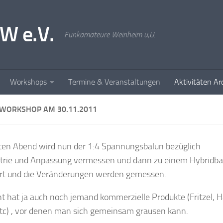
W e.V.
Funkamateure Weinheim u,U.
Workshops
Termine & Veranstaltungen
Aktivitäten Ar
WORKSHOP AM 30.11.2011
ten Abend wird nun der 1:4 Spannungsbalun bezüglich
rie und Anpassung vermessen und dann zu einem Hybridba
rt und die Veränderungen werden gemessen.
cht hat ja auch noch jemand kommerzielle Produkte (Fritzel, Ha
c) , vor denen man sich gemeinsam grausen kann.