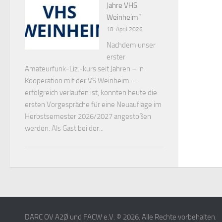
Jahre VHS
Weinheim“
18. April 2026
Nachdem unser
erster
Amateurfunk-Liz.-kurs seit Jahren – in
Kooperation mit der VS Weinheim –
erfolgreich verlaufen ist, konnten heute die
ersten Vorgespräche für eine Neuauflage im
Herbstsemester 2026/2027 angestoßen
werden. Als Gast bei der...
DARC OV A2Ø und FACW e.V. © 2026. Alle Rechte vorbehalten.