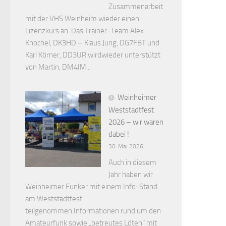
Zusammenarbeit
mit der VHS Weinheim wieder einen
Lizenzkurs an. Das Trainer-Team Alex
Knochel, DK3HD – Klaus Jung, DG7FBT und
Karl Körner, DD3UR wirdwieder unterstützt
von Martin, DM4IM...
Weinheimer
Weststadtfest
2026 – wir waren
dabei !
30. Mai 2026
Auch in diesem
Jahr haben wir
Weinheimer Funker mit einem Info-Stand
am Weststadtfest
teilgenommen.Informationen rund um den
Amateurfunk sowie „betreutes Löten“ mit