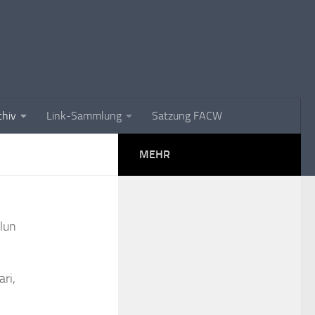
chiv
Link-Sammlung
Satzung FACW
MEHR
lun
ri,