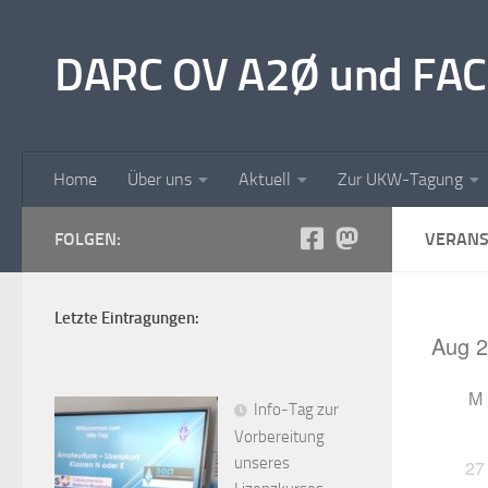
Unter dem Inhalt
DARC OV A2Ø und FAC
Home
Über uns
Aktuell
Zur UKW-Tagung
FOLGEN:
VERANS
Letzte Eintragungen:
M
Info-Tag zur
Vorbereitung
unseres
27