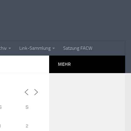
chiv
Link-Sammlung
Satzung FACW
MEHR
S
S
1
2