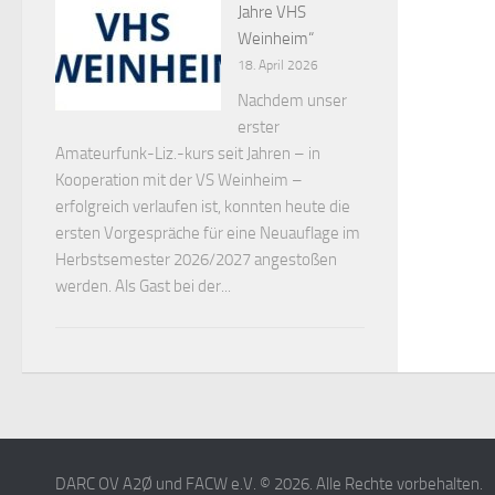
Jahre VHS
Weinheim“
18. April 2026
Nachdem unser
erster
Amateurfunk-Liz.-kurs seit Jahren – in
Kooperation mit der VS Weinheim –
erfolgreich verlaufen ist, konnten heute die
ersten Vorgespräche für eine Neuauflage im
Herbstsemester 2026/2027 angestoßen
werden. Als Gast bei der...
DARC OV A2Ø und FACW e.V. © 2026. Alle Rechte vorbehalten.