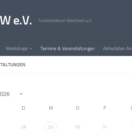
W e.V.
Funkamateure Weinheim u,U.
Workshops
Termine & Veranstaltungen
Aktivitäten Ar
TALTUNGEN
D
M
D
F
28
30
31
29