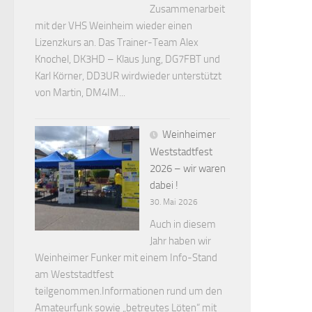
Zusammenarbeit
mit der VHS Weinheim wieder einen
Lizenzkurs an. Das Trainer-Team Alex
Knochel, DK3HD – Klaus Jung, DG7FBT und
Karl Körner, DD3UR wirdwieder unterstützt
von Martin, DM4IM...
Weinheimer
Weststadtfest
2026 – wir waren
dabei !
30. Mai 2026
Auch in diesem
Jahr haben wir
Weinheimer Funker mit einem Info-Stand
am Weststadtfest
teilgenommen.Informationen rund um den
Amateurfunk sowie „betreutes Löten“ mit