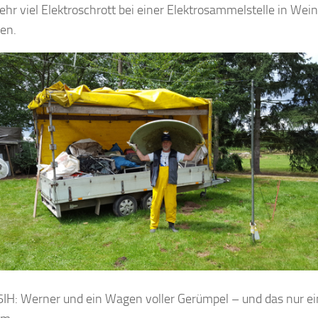
ehr viel Elektroschrott bei einer Elektrosammelstelle in We
en.
6IH: Werner und ein Wagen voller Gerümpel – und das nur ein