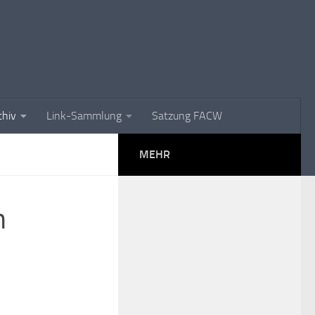
chiv
Link-Sammlung
Satzung FACW
MEHR
m