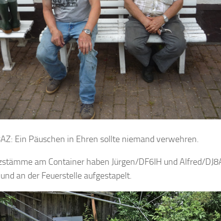
8AZ: Ein Päuschen in Ehren sollte niemand verwehren.
zstämme am Container haben Jürgen/DF6IH und Alfred/DJ8
 und an der Feuerstelle aufgestapelt.