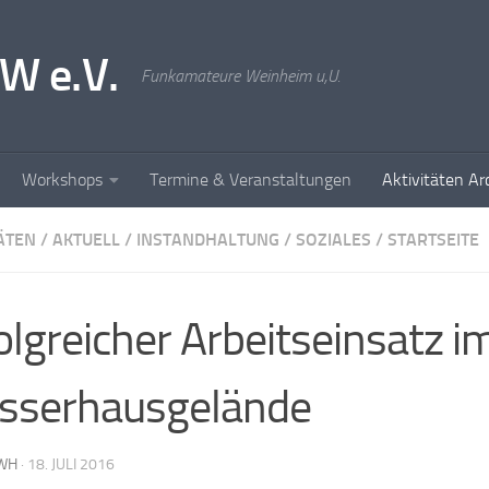
W e.V.
Funkamateure Weinheim u,U.
Workshops
Termine & Veranstaltungen
Aktivitäten Ar
ÄTEN
/
AKTUELL
/
INSTANDHALTUNG
/
SOZIALES
/
STARTSEITE
olgreicher Arbeitseinsatz i
sserhausgelände
WH
·
18. JULI 2016