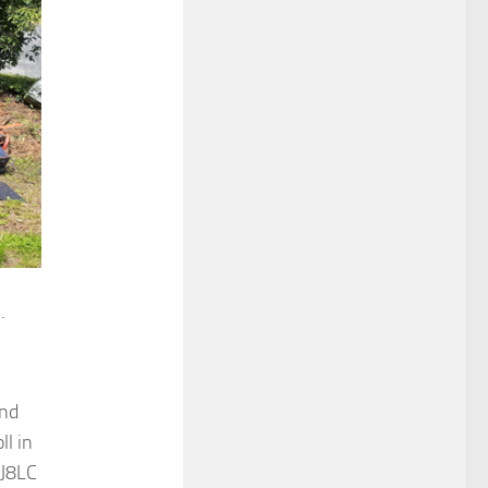
.
und
l in
DJ8LC