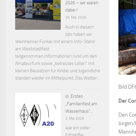
2026 – wir waren
dabei !
30. Mai 2026
Auch in diesem
Jahr haben wir
Weinheimer Funker mit einem Info-Stand
am Weststadtfest
teilgenommen.Informationen rund um den
Amateurfunk sowie „betreutes Löten“ mit
kleinen Bausätzen für Kinder und Jugendliche
standen wieder im Mittelpunkt. Das Wetter...
Bild DF
Erstes
Der Con
„Familienfest am
Wasserhaus“…
Den Con
2. Mai 2026
Jürgen/
war ein voller
Mannhei
Erfolg!Bei