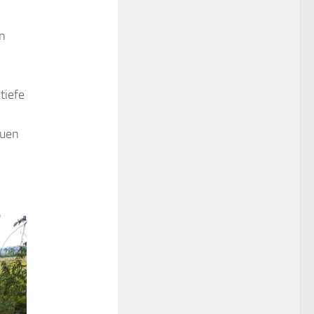
n
tiefe
euen