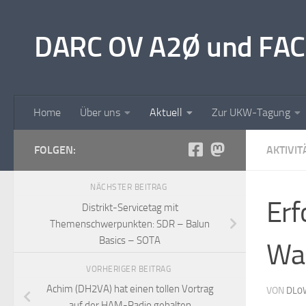
Unter dem Inhalt
DARC OV A2Ø und FAC
Home
Über uns
Aktuell
Zur UKW-Tagung
FOLGEN:
AKTIVIT
NÄCHSTER BEITRAG
Erf
Distrikt-Servicetag mit
Themenschwerpunkten: SDR – Balun
Basics – SOTA
Wa
VORHERIGER BEITRAG
Achim (DH2VA) hat einen tollen Vortrag
VON
DL0
auf der HAM-Radio gehalten