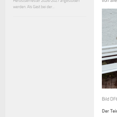
von all
Herbstsemester 2026/2027 angestoßen
werden. Als Gast bei der...
Bild DF
Der Teic