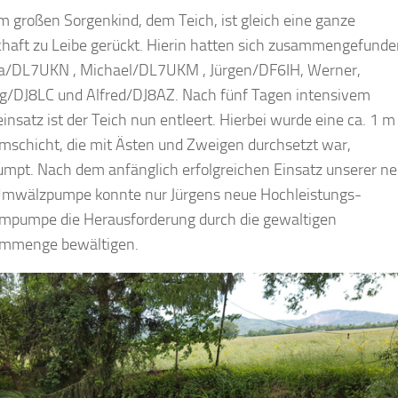
 großen Sorgenkind, dem Teich, ist gleich eine ganze
aft zu Leibe gerückt. Hierin hatten sich zusammengefunde
a/DL7UKN , Michael/DL7UKM , Jürgen/DF6IH, Werner,
/DJ8LC und Alfred/DJ8AZ. Nach fünf Tagen intensivem
insatz ist der Teich nun entleert. Hierbei wurde eine ca. 1 m 
schicht, die mit Ästen und Zweigen durchsetzt war,
mpt. Nach dem anfänglich erfolgreichen Einsatz unserer n
Umwälzpumpe konnte nur Jürgens neue Hochleistungs-
pumpe die Herausforderung durch die gewaltigen
mmenge bewältigen.