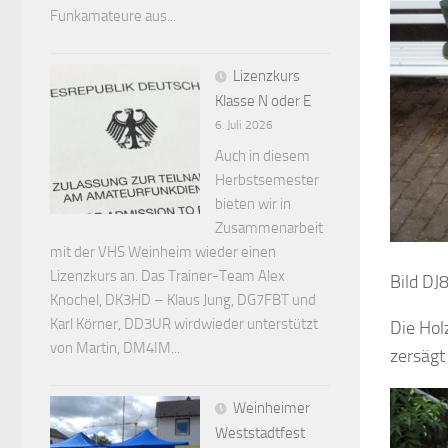
Funkamateure aus...
Lizenzkurs
Klasse N oder E
6. Juli 2026
Auch in diesem
Herbstsemester
bieten wir in
Zusammenarbeit
mit der VHS Weinheim wieder einen
Lizenzkurs an. Das Trainer-Team Alex
Bild DJ
Knochel, DK3HD – Klaus Jung, DG7FBT und
Karl Körner, DD3UR wirdwieder unterstützt
Die Hol
von Martin, DM4IM...
zersägt
Weinheimer
Weststadtfest