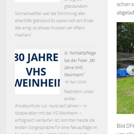
schon s
glänzendem
abgelad
Sonnenwetter war die Stimmung aller
ebenfalls glänzend.Es waren sich am Ende
alle einig: so etwas müssen wir öfters
machen!
Kontaktpflege
bei der Feier „80
Jahre VHS
Weinheim“
18. April 2026
Nachdem unser
erster
Amateurfunk-Liz.-kurs seit Jahren – in
Kooperation mit der VS Weinheim –
erfolgreich verlaufen ist, konnten heute die
Bild DF
ersten Vorgespräche für eine Neuauflage im