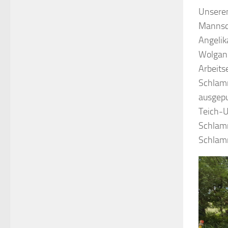
Unserem
Mannsch
Angelik
Wolgang
Arbeitse
Schlamm
ausgepu
Teich-
Schlamm
Schlam