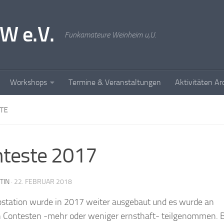
W e.V.
Funkamateure Weinheim u,U.
Workshops
Termine & Veranstaltungen
Aktivitäten Ar
TE
nteste 2017
TIN
·
22. FEBRUAR 2018
bstation wurde in 2017 weiter ausgebaut und es wurde an
n Contesten -mehr oder weniger ernsthaft- teilgenommen. 