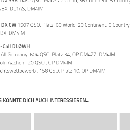
 DX SSB
1460 QSO, Platz: 72 World, 36 Continent, 5 Countr
BX, DL1AS, DM4IM
 DX CW
1507 QSO, Platz: 60 World, 20 Continent, 6 Country
BX, DM4IM
t-Call DLØWH
 All Germany, 604 QSO, Platz 34, OP DM4ZZ, DM4IM
öln Aachen , 20 QSO , OP DM4IM
chtswettbewerb , 158 QSO, Platz 10, OP DM4IM
 KÖNNTE DICH AUCH INTERESSIEREN...