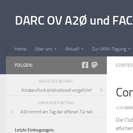
Unter dem Inhalt
DARC OV A2Ø und FAC
Home
Über uns
Aktuell
Zur UKW-Tagung
FOLGEN:
CONTES
NÄCHSTER BEITRAG
Co
Amateurfunk eindrucksvoll vorgeführt
VORHERIGER BEITRAG
VON
MAR
A20 nimmt am Tag der offenen Tür teil
Die Clu
etliche
Letzte Eintragungen: