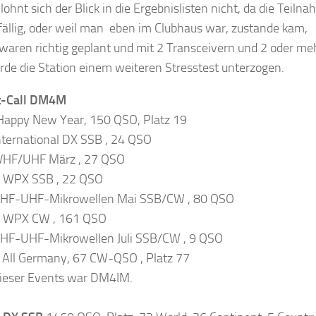
lohnt sich der Blick in die Ergebnislisten nicht, da die Teiln
fällig, oder weil man eben im Clubhaus war, zustande kam,
waren richtig geplant und mit 2 Transceivern und 2 oder me
de die Station einem weiteren Stresstest unterzogen.
t-Call DM4M
appy New Year, 150 QSO, Platz 19
ternational DX SSB , 24 QSO
HF/UHF März , 27 QSO
WPX SSB , 22 QSO
HF-UHF-Mikrowellen Mai SSB/CW , 80 QSO
WPX CW , 161 QSO
HF-UHF-Mikrowellen Juli SSB/CW , 9 QSO
All Germany, 67 CW-QSO , Platz 77
dieser Events war DM4IM.