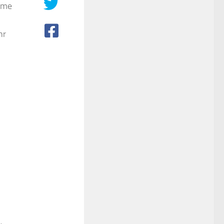
ahme
hr