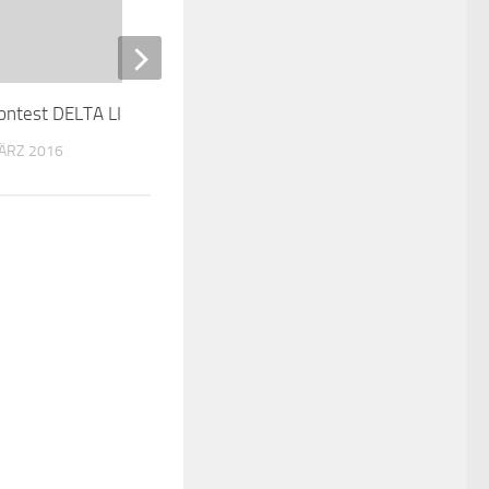
ontest DELTA LIMA SIX OCEAN
Rechtzeitig vor dem Cont
MÄRZ 2016
26. OKTOBER 2025