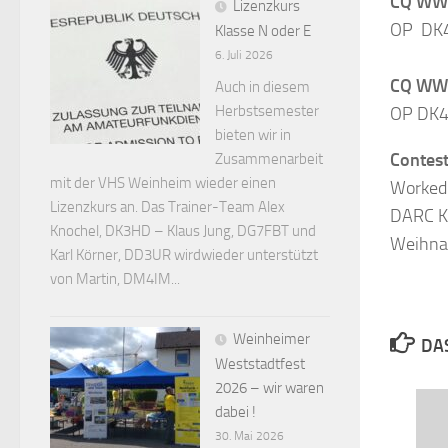
CQ WW
Lizenzkurs
OP DK4
Klasse N oder E
6. Juli 2026
CQ WW
Auch in diesem
Herbstsemester
OP DK4
bieten wir in
Contes
Zusammenarbeit
mit der VHS Weinheim wieder einen
Worked
Lizenzkurs an. Das Trainer-Team Alex
DARC K
Knochel, DK3HD – Klaus Jung, DG7FBT und
Weihna
Karl Körner, DD3UR wirdwieder unterstützt
von Martin, DM4IM...
Weinheimer
DAS
Weststadtfest
2026 – wir waren
dabei !
30. Mai 2026