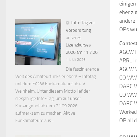
einigen 
eher zu
andere 
Info-Tag zur
OPs wur
Vorbereitung
unseres
Contes
Lizenzkurses
AGCW H
2026 am 11.7.26
ARRL In
11. Juli 2026
AGCW V
Die faszinierende
Welt des Amateurfunks erleben! – Infotag
CQ WW 
mit dem FACW Funkamateurclub e.V.
DARC V
Weinheim. Unter diesem Motto lief der
CQ WW 
diesjährige Info-Tag, um auf unser
DARC V
Kursangebot ab dem 21.09.2026
Worked 
aufmerksam zu machen. Aktive
OP all 
Funkamateure aus...