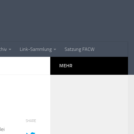
chiv
Link-Sammlung
Satzung FACW
MEHR
SHARE
Bei