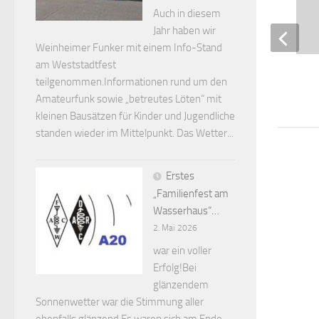
Auch in diesem
Jahr haben wir
Weinheimer Funker mit einem Info-Stand
am Weststadtfest
Conteste 2016
teilgenommen.Informationen rund um den
3. FEBRUAR 2017
Amateurfunk sowie „betreutes Löten“ mit
kleinen Bausätzen für Kinder und Jugendliche
standen wieder im Mittelpunkt. Das Wetter...
Erstes
„Familienfest am
Wasserhaus“…
2. Mai 2026
war ein voller
Erfolg!Bei
glänzendem
Sonnenwetter war die Stimmung aller
ebenfalls glänzend.Es waren sich am Ende