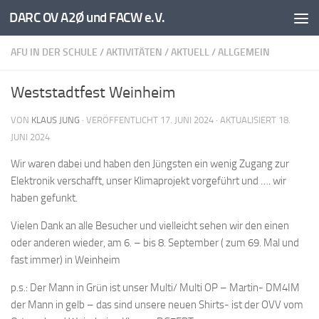
DARC OV A2Ø und FACW e.V.
Unter dem Inhalt
AFU IN DER SCHULE
/
AKTIVITÄTEN
/
AKTUELL
/
ALLGEMEIN
Weststadtfest Weinheim
VON
KLAUS JUNG
· VERÖFFENTLICHT
17. JUNI 2024
· AKTUALISIERT
18.
JUNI 2024
Wir waren dabei und haben den Jüngsten ein wenig Zugang zur
Elektronik verschafft, unser Klimaprojekt vorgeführt und …. wir
haben gefunkt.
Vielen Dank an alle Besucher und vielleicht sehen wir den einen
oder anderen wieder, am 6. – bis 8. September ( zum 69. Mal und
fast immer) in Weinheim
p.s.: Der Mann in Grün ist unser Multi/ Multi OP – Martin- DM4IM
der Mann in gelb – das sind unsere neuen Shirts- ist der OVV vom