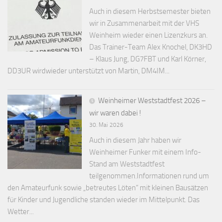
Auch in diesem Herbstsemester bieten
wir in Zusammenarbeit mit der VHS
Weinheim wieder einen Lizenzkurs an.
Das Trainer-Team Alex Knochel, DK3HD
– Klaus Jung, DG7FBT und Karl Körner,
DD3UR wirdwieder unterstützt von Martin, DM4IM...
Weinheimer Weststadtfest 2026 –
wir waren dabei !
30. Mai 2026
Auch in diesem Jahr haben wir
Weinheimer Funker mit einem Info-
Stand am Weststadtfest
teilgenommen.Informationen rund um
den Amateurfunk sowie „betreutes Löten“ mit kleinen Bausätzen
für Kinder und Jugendliche standen wieder im Mittelpunkt. Das
Wetter...