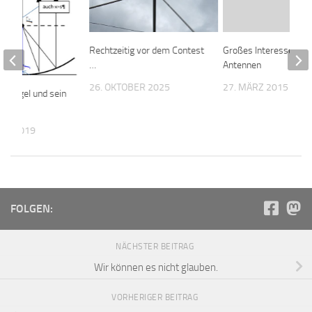
Rechtzeitig vor dem Contest
Großes Interesse an A
…
Antennen
26. OKTOBER 2025
27. MÄRZ 2015
lspiegel und sein
t
BER 2019
FOLGEN:
NÄCHSTER BEITRAG
Wir können es nicht glauben.
VORHERIGER BEITRAG