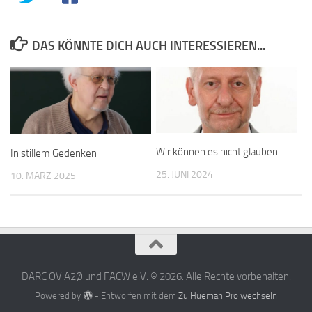
DAS KÖNNTE DICH AUCH INTERESSIEREN...
Wir können es nicht glauben.
In stillem Gedenken
25. JUNI 2024
10. MÄRZ 2025
DARC OV A2Ø und FACW e.V. © 2026. Alle Rechte vorbehalten.
Powered by
- Entworfen mit dem
Zu Hueman Pro wechseln