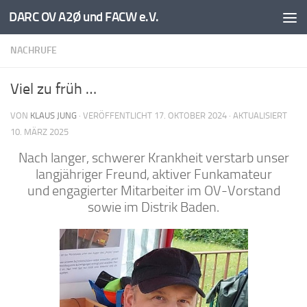
DARC OV A2Ø und FACW e.V.
Unter dem Inhalt
NACHRUFE
Viel zu früh …
VON
KLAUS JUNG
· VERÖFFENTLICHT
17. OKTOBER 2024
· AKTUALISIERT
10. MÄRZ 2025
Nach langer, schwerer Krankheit verstarb unser
langjähriger Freund, aktiver Funkamateur
und engagierter Mitarbeiter im OV-Vorstand
sowie im Distrik Baden.