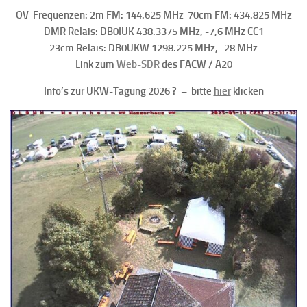
OV-Frequenzen: 2m FM: 144.625 MHz 70cm FM: 434.825 MHz
DMR Relais: DB0IUK 438.3375 MHz, -7,6 MHz CC1
23cm Relais: DB0UKW 1298.225 MHz, -28 MHz
Link zum
Web-SDR
des FACW / A20
Info’s zur UKW-Tagung 2026 ? – bitte
hier
klicken