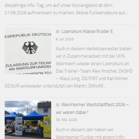
diesjährige Info-Tag, um auf unser Kursangebot ab dem
21.09.2026 aufmerksam zu machen. Aktive Funkamateure aus...
Lizenzkurs Klasse N oder E
6. Juli 2026
Auch in diesem Herbstsemester bieten
wir in Zusammenarbeit mit der VHS
Weinheim wieder einen Lizenzkurs an.
Das Trainer-Team Alex Knochel, DK3HD
– Klaus Jung, DG7FBT und Karl Körner,
DD3UR wirdwieder unterstützt von Martin, DM4IM...
Weinheimer Weststadtfest 2026 –
wir waren dabei !
30. Mai 2026
Auch in diesem Jahr haben wir
Weinheimer Funker mit einem Info-