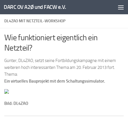
DARC OV A2Ø und FACW e.V.
Unter dem Inhalt
DL4ZAO MIT NETZTEIL-WORKSHOP
Wie funktioniert eigentlich ein
Netzteil?
Günter, DL4ZAO, setzt seine Fortbildungskampagne mit einem
weiteren hoch interessanten Thema am 20. Februar 2013 fort.
Thema:
Ein virtuelles Bauprojekt mit dem Schaltungssimulator.
Bild: DL4ZAO