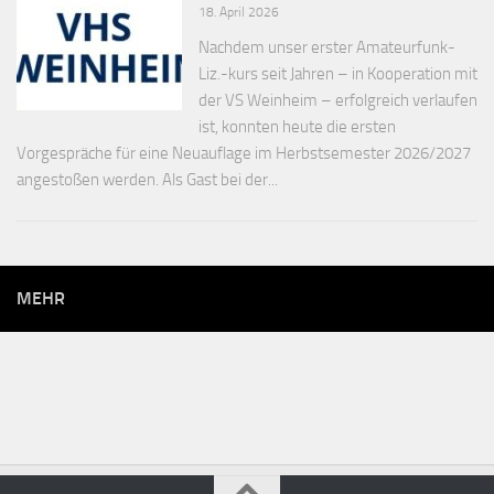
18. April 2026
Nachdem unser erster Amateurfunk-
Liz.-kurs seit Jahren – in Kooperation mit
der VS Weinheim – erfolgreich verlaufen
ist, konnten heute die ersten
Vorgespräche für eine Neuauflage im Herbstsemester 2026/2027
angestoßen werden. Als Gast bei der...
MEHR