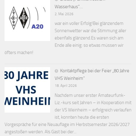
Wasserhaus“…
2. Mai 2026
war ein voller Erfolg!Bei glänzendem
Sonnenwetter war die Stimmung aller
ebenfalls glänzend.Es waren sich am
Ende alle einig: so etwas müssen wir
öfters machen!
Kontaktpflege bei der Feier „80 Jahre
VHS Weinheim“
18. April 2026
Nachdem unser erster Amateurfunk-
Liz.-kurs seit Jahren – in Kooperation mit
der VS Weinheim – erfolgreich verlaufen
ist, konnten heute die ersten
Vorgespräche für eine Neuauflage im Herbstsemester 2026/2027
angestoßen werden. Als Gast bei der...