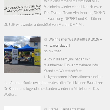
wir in Zusammenarbeit mit der VHS
Weinheim wieder einen Lizenzkurs an.
Das Trainer-Team Alex Knochel, DK3HD
– Klaus Jung, DG7FBT und Karl Körner,
DD3UR wirdwieder unterstützt von Martin, DM4IM...
Weinheimer Weststadtfest 2026 –
wir waren dabei !
30. Mai 2026
Auch in diesem Jahr haben wir
Weinheimer Funker mit einem Info-
Stand am Weststadtfest
teilgenommen.Informationen rund um
den Amateurfunk sowie „betreutes Löten“ mit kleinen Bausätzen
für Kinder und Jugendliche standen wieder im Mittelpunkt. Das
Wetter...
Erstes „Familienfest am