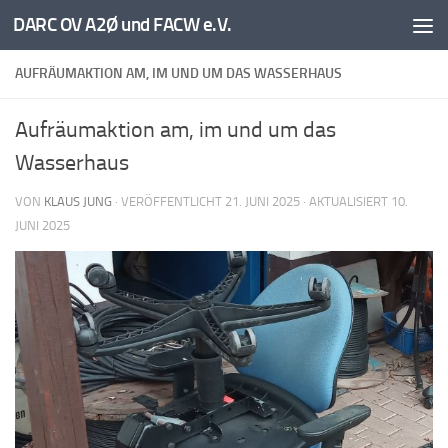
DARC OV A2Ø und FACW e.V.
Unter dem Inhalt
AUFRÄUMAKTION AM, IM UND UM DAS WASSERHAUS
Aufräumaktion am, im und um das
Wasserhaus
VON
KLAUS JUNG
· VERÖFFENTLICHT
21. JUNI 2025
· AKTUALISIERT
10.
JUNI 2025