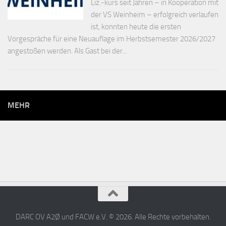
Liz.-kurs seit Jahren – in Kooperation mit
der VS Weinheim – erfolgreich verlaufen
ist, konnten heute die ersten
Vorgespräche für eine Neuauflage im Herbstsemester 2026/2027
angestoßen werden. Als Gast bei der...
MEHR
DARC OV A2Ø und FACW e.V. © 2026. Alle Rechte vorbehalten.