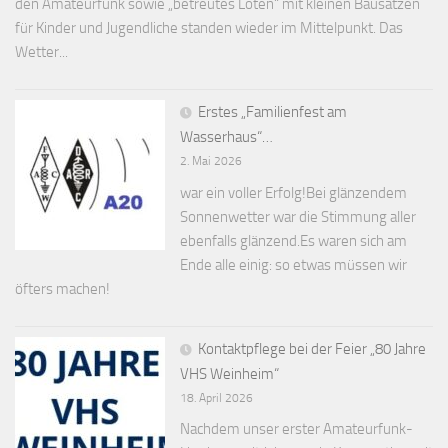
den Amateurfunk sowie „betreutes Löten“ mit kleinen Bausätzen
für Kinder und Jugendliche standen wieder im Mittelpunkt. Das
Wetter...
Erstes „Familienfest am
Wasserhaus“…
2. Mai 2026
war ein voller Erfolg!Bei glänzendem
Sonnenwetter war die Stimmung aller
ebenfalls glänzend.Es waren sich am
Ende alle einig: so etwas müssen wir
öfters machen!
Kontaktpflege bei der Feier „80 Jahre
VHS Weinheim“
18. April 2026
Nachdem unser erster Amateurfunk-