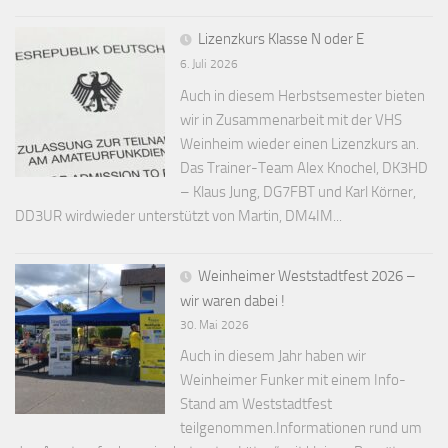
Lizenzkurs Klasse N oder E
6. Juli 2026
Auch in diesem Herbstsemester bieten
wir in Zusammenarbeit mit der VHS
Weinheim wieder einen Lizenzkurs an.
Das Trainer-Team Alex Knochel, DK3HD
– Klaus Jung, DG7FBT und Karl Körner,
DD3UR wirdwieder unterstützt von Martin, DM4IM...
Weinheimer Weststadtfest 2026 –
wir waren dabei !
30. Mai 2026
Auch in diesem Jahr haben wir
Weinheimer Funker mit einem Info-
Stand am Weststadtfest
teilgenommen.Informationen rund um