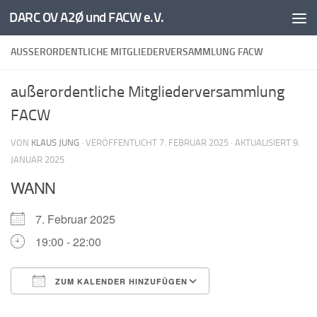
DARC OV A2Ø und FACW e.V.
Unter dem Inhalt
AUSSERORDENTLICHE MITGLIEDERVERSAMMLUNG FACW
außerordentliche Mitgliederversammlung
FACW
VON
KLAUS JUNG
· VERÖFFENTLICHT
7. FEBRUAR 2025
· AKTUALISIERT
9.
JANUAR 2025
WANN
7. Februar 2025
19:00 - 22:00
ZUM KALENDER HINZUFÜGEN
ICS herunterladen
Google Kalender