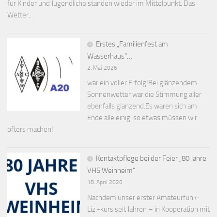
für Kinder und Jugendliche standen wieder im Mittelpunkt. Das
Wetter...
Erstes „Familienfest am
Wasserhaus“…
2. Mai 2026
war ein voller Erfolg!Bei glänzendem
Sonnenwetter war die Stimmung aller
ebenfalls glänzend.Es waren sich am
Ende alle einig: so etwas müssen wir
öfters machen!
Kontaktpflege bei der Feier „80 Jahre
VHS Weinheim“
18. April 2026
Nachdem unser erster Amateurfunk-
Liz.-kurs seit Jahren – in Kooperation mit