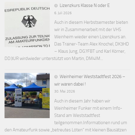
Lizenzkurs Klasse N oder E
6. Juli 2026
Auch in diesem Herbstsemester bieten
wir in Zusammenarbeit mit der VHS
Weinheim wieder einen Lizenzkurs an.
Das Trainer-Team Alex Knochel, DK3HD
– Klaus Jung, DG7FBT und Karl Körner,
DD3UR wirdwieder unterstützt von Martin, DM4IM...
Weinheimer Weststadtfest 2026 –
wir waren dabei !
30. Mai 2026
Auch in diesem Jahr haben wir
Weinheimer Funker mit einem Info-
Stand am Weststadtfest
teilgenommen.Informationen rund um
den Amateurfunk sowie „betreutes Löten“ mit kleinen Bausätzen