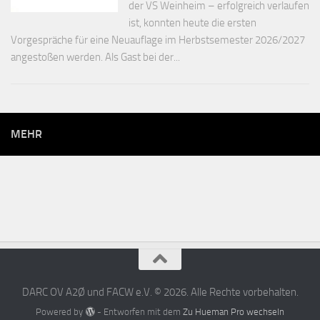
der VS Weinheim – erfolgreich verlaufen
ist, konnten heute die ersten
Vorgespräche für eine Neuauflage im Herbstsemester 2026/2027
angestoßen werden. Als Gast bei der...
MEHR
DARC OV A2Ø und FACW e.V. © 2026. Alle Rechte vorbehalten.
Powered by
- Entworfen mit dem
Zu Hueman Pro wechseln