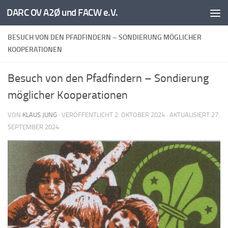
DARC OV A2Ø und FACW e.V.
Unter dem Inhalt
BESUCH VON DEN PFADFINDERN – SONDIERUNG MÖGLICHER
KOOPERATIONEN
Besuch von den Pfadfindern – Sondierung
möglicher Kooperationen
VON
KLAUS JUNG
· VERÖFFENTLICHT
2. OKTOBER 2024
· AKTUALISIERT
27.
SEPTEMBER 2024