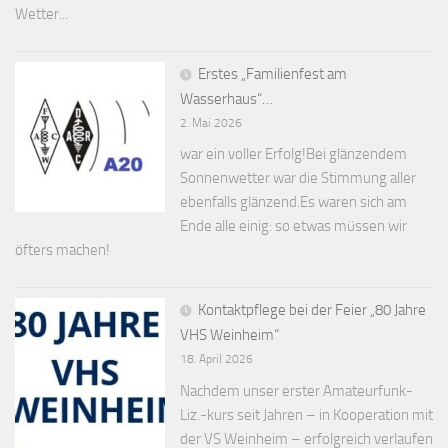
Wetter...
Erstes „Familienfest am
Wasserhaus“…
2. Mai 2026
war ein voller Erfolg!Bei glänzendem
Sonnenwetter war die Stimmung aller
ebenfalls glänzend.Es waren sich am
Ende alle einig: so etwas müssen wir
öfters machen!
Kontaktpflege bei der Feier „80 Jahre
VHS Weinheim“
18. April 2026
Nachdem unser erster Amateurfunk-
Liz.-kurs seit Jahren – in Kooperation mit
der VS Weinheim – erfolgreich verlaufen