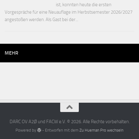
ist, konnten heute die ersten
Vorgespräche für eine Neuauflage im Herbstsemester 2026/2027
angestoßen werden. Als Gast bei der...
MEHR
DARC OV A2Ø und FACW e.V. © 2026. Alle Rechte vorbehalten.
Powered by
- Entworfen mit dem
Zu Hueman Pro wechseln