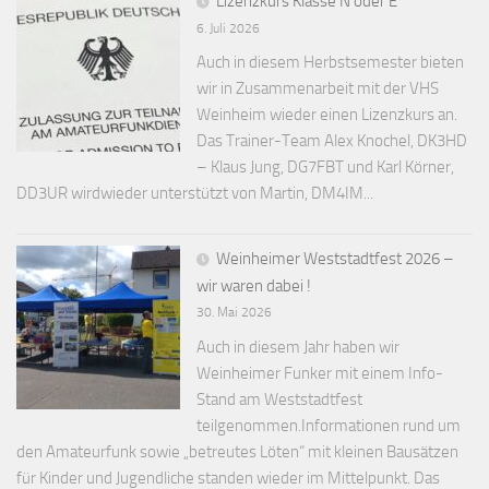
Lizenzkurs Klasse N oder E
6. Juli 2026
Auch in diesem Herbstsemester bieten
wir in Zusammenarbeit mit der VHS
Weinheim wieder einen Lizenzkurs an.
Das Trainer-Team Alex Knochel, DK3HD
– Klaus Jung, DG7FBT und Karl Körner,
DD3UR wirdwieder unterstützt von Martin, DM4IM...
Weinheimer Weststadtfest 2026 –
wir waren dabei !
30. Mai 2026
Auch in diesem Jahr haben wir
Weinheimer Funker mit einem Info-
Stand am Weststadtfest
teilgenommen.Informationen rund um
den Amateurfunk sowie „betreutes Löten“ mit kleinen Bausätzen
für Kinder und Jugendliche standen wieder im Mittelpunkt. Das