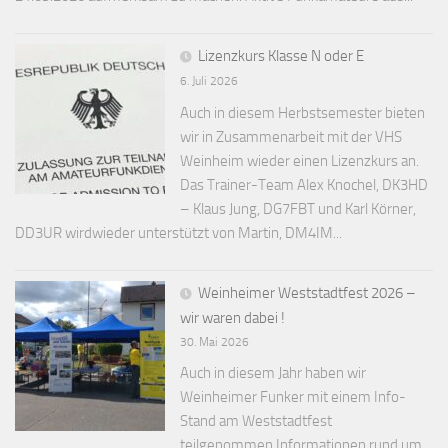
Lizenzkurs Klasse N oder E
6. Juli 2026
Auch in diesem Herbstsemester bieten
wir in Zusammenarbeit mit der VHS
Weinheim wieder einen Lizenzkurs an.
Das Trainer-Team Alex Knochel, DK3HD
– Klaus Jung, DG7FBT und Karl Körner,
DD3UR wirdwieder unterstützt von Martin, DM4IM...
Weinheimer Weststadtfest 2026 –
wir waren dabei !
30. Mai 2026
Auch in diesem Jahr haben wir
Weinheimer Funker mit einem Info-
Stand am Weststadtfest
teilgenommen.Informationen rund um