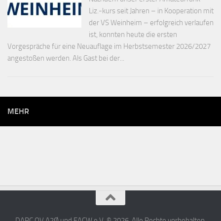
Liz.-kurs seit Jahren – in Kooperation mit
der VS Weinheim – erfolgreich verlaufen
ist, konnten heute die ersten
Vorgespräche für eine Neuauflage im Herbstsemester 2026/2027
angestoßen werden. Als Gast bei der...
MEHR
DARC OV A2Ø und FACW e.V. © 2026. Alle Rechte vorbehalten.