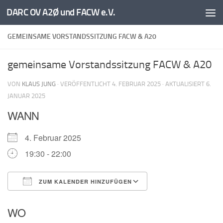
DARC OV A2Ø und FACW e.V.
Unter dem Inhalt
GEMEINSAME VORSTANDSSITZUNG FACW & A20
gemeinsame Vorstandssitzung FACW & A20
VON
KLAUS JUNG
· VERÖFFENTLICHT
4. FEBRUAR 2025
· AKTUALISIERT
6.
JANUAR 2025
WANN
4. Februar 2025
19:30 - 22:00
ZUM KALENDER HINZUFÜGEN
ICS herunterladen
Google Kalender
WO