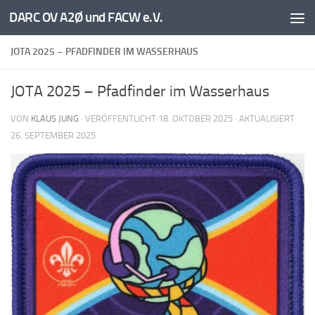
DARC OV A2Ø und FACW e.V.
Unter dem Inhalt
JOTA 2025 – PFADFINDER IM WASSERHAUS
JOTA 2025 – Pfadfinder im Wasserhaus
VON
KLAUS JUNG
· VERÖFFENTLICHT
18. OKTOBER 2025
· AKTUALISIERT
26. SEPTEMBER 2025