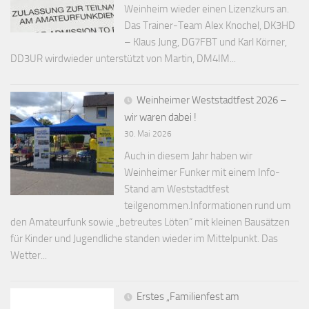
Weinheim wieder einen Lizenzkurs an.
Das Trainer-Team Alex Knochel, DK3HD
– Klaus Jung, DG7FBT und Karl Körner,
DD3UR wirdwieder unterstützt von Martin, DM4IM...
Weinheimer Weststadtfest 2026 –
wir waren dabei !
30. Mai 2026
Auch in diesem Jahr haben wir
Weinheimer Funker mit einem Info-
Stand am Weststadtfest
teilgenommen.Informationen rund um
den Amateurfunk sowie „betreutes Löten“ mit kleinen Bausätzen
für Kinder und Jugendliche standen wieder im Mittelpunkt. Das
Wetter...
Erstes „Familienfest am