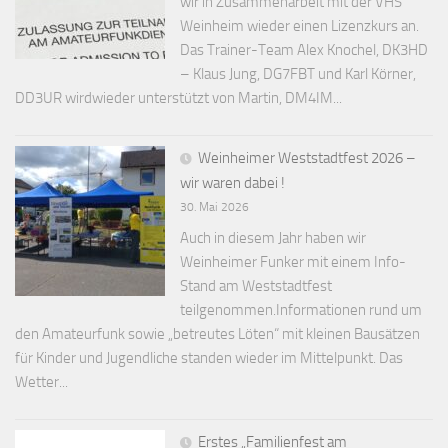
wir in Zusammenarbeit mit der VHS
Weinheim wieder einen Lizenzkurs an.
Das Trainer-Team Alex Knochel, DK3HD
– Klaus Jung, DG7FBT und Karl Körner,
DD3UR wirdwieder unterstützt von Martin, DM4IM...
Weinheimer Weststadtfest 2026 –
wir waren dabei !
30. Mai 2026
Auch in diesem Jahr haben wir
Weinheimer Funker mit einem Info-
Stand am Weststadtfest
teilgenommen.Informationen rund um
den Amateurfunk sowie „betreutes Löten“ mit kleinen Bausätzen
für Kinder und Jugendliche standen wieder im Mittelpunkt. Das
Wetter...
Erstes „Familienfest am