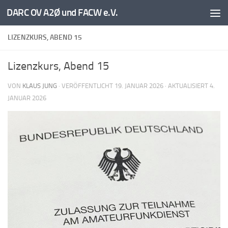
DARC OV A2Ø und FACW e.V.
Unter dem Inhalt
LIZENZKURS, ABEND 15
Lizenzkurs, Abend 15
VON
KLAUS JUNG
· VERÖFFENTLICHT
19. JANUAR 2026
· AKTUALISIERT
4.
JANUAR 2026