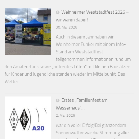
Weinheimer Weststadtfest 2026 –
wir waren dabei !
30. Mai 2026
Auch in diesem Jahr haben wir
Weinheimer Funker mit einem Info-
Stand am Weststadtfest
teilgenommen.Informationen rund um
den Amateurfunk sowie „betreutes Löten“ mit kleinen Bausätzen
für Kinder und Jugendliche standen wieder im Mittelpunkt. Das
Wetter...
Erstes „Familienfest am
Wasserhaus“…
2. Mai 2026
war ein voller Erfolg!Bei glänzendem
Sonnenwetter war die Stimmung aller