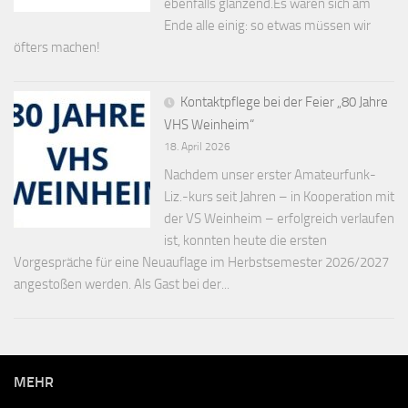
ebenfalls glänzend.Es waren sich am
Ende alle einig: so etwas müssen wir
öfters machen!
Kontaktpflege bei der Feier „80 Jahre
VHS Weinheim“
18. April 2026
Nachdem unser erster Amateurfunk-
Liz.-kurs seit Jahren – in Kooperation mit
der VS Weinheim – erfolgreich verlaufen
ist, konnten heute die ersten
Vorgespräche für eine Neuauflage im Herbstsemester 2026/2027
angestoßen werden. Als Gast bei der...
MEHR