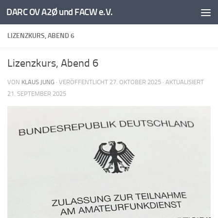
DARC OV A2Ø und FACW e.V.
Unter dem Inhalt
LIZENZKURS, ABEND 6
Lizenzkurs, Abend 6
VON
KLAUS JUNG
· VERÖFFENTLICHT
27. OKTOBER 2025
· AKTUALISIERT
21. SEPTEMBER 2025