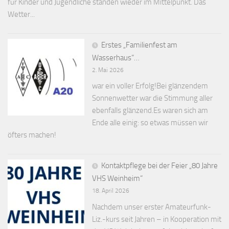
für Kinder und Jugendliche standen wieder im Mittelpunkt. Das
Wetter...
Erstes „Familienfest am
Wasserhaus“…
2. Mai 2026
war ein voller Erfolg!Bei glänzendem
Sonnenwetter war die Stimmung aller
ebenfalls glänzend.Es waren sich am
Ende alle einig: so etwas müssen wir
öfters machen!
Kontaktpflege bei der Feier „80 Jahre
VHS Weinheim“
18. April 2026
Nachdem unser erster Amateurfunk-
Liz.-kurs seit Jahren – in Kooperation mit