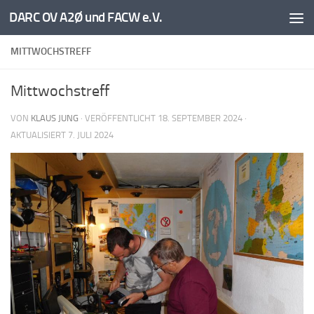
DARC OV A2Ø und FACW e.V.
Unter dem Inhalt
MITTWOCHSTREFF
Mittwochstreff
VON
KLAUS JUNG
· VERÖFFENTLICHT
18. SEPTEMBER 2024
·
AKTUALISIERT
7. JULI 2024