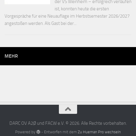
der VS Weinheim – erfolgreich verlaufen
ist, konnten heute die ersten
Vorgespräche für eine Neuauflage im Herbstsemester 2026/2027
angestoßen werden. Als Gast bei der...
MEHR
DARC OV A2Ø und FACW e.V. © 2026. Alle Rechte vorbehalten.
Powered by
- Entworfen mit dem
Zu Hueman Pro wechseln