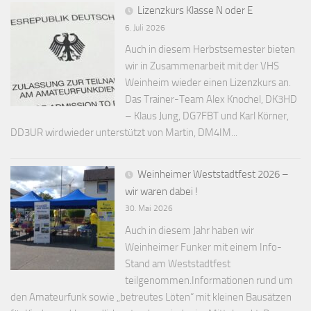
Lizenzkurs Klasse N oder E
6. Juli 2026
Auch in diesem Herbstsemester bieten
wir in Zusammenarbeit mit der VHS
Weinheim wieder einen Lizenzkurs an.
Das Trainer-Team Alex Knochel, DK3HD
– Klaus Jung, DG7FBT und Karl Körner,
DD3UR wirdwieder unterstützt von Martin, DM4IM...
Weinheimer Weststadtfest 2026 –
wir waren dabei !
30. Mai 2026
Auch in diesem Jahr haben wir
Weinheimer Funker mit einem Info-
Stand am Weststadtfest
teilgenommen.Informationen rund um
den Amateurfunk sowie „betreutes Löten“ mit kleinen Bausätzen