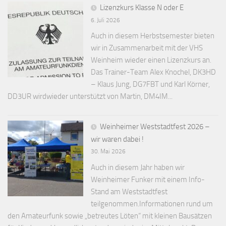
Lizenzkurs Klasse N oder E
6. Juli 2026
Auch in diesem Herbstsemester bieten
wir in Zusammenarbeit mit der VHS
Weinheim wieder einen Lizenzkurs an.
Das Trainer-Team Alex Knochel, DK3HD
– Klaus Jung, DG7FBT und Karl Körner,
DD3UR wirdwieder unterstützt von Martin, DM4IM...
Weinheimer Weststadtfest 2026 –
wir waren dabei !
30. Mai 2026
Auch in diesem Jahr haben wir
Weinheimer Funker mit einem Info-
Stand am Weststadtfest
teilgenommen.Informationen rund um
den Amateurfunk sowie „betreutes Löten“ mit kleinen Bausätzen