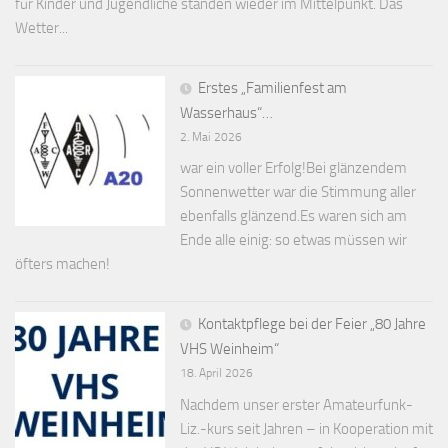
für Kinder und Jugendliche standen wieder im Mittelpunkt. Das
Wetter...
Erstes „Familienfest am
Wasserhaus“…
2. Mai 2026
war ein voller Erfolg!Bei glänzendem
Sonnenwetter war die Stimmung aller
ebenfalls glänzend.Es waren sich am
Ende alle einig: so etwas müssen wir
öfters machen!
Kontaktpflege bei der Feier „80 Jahre
VHS Weinheim“
18. April 2026
Nachdem unser erster Amateurfunk-
Liz.-kurs seit Jahren – in Kooperation mit