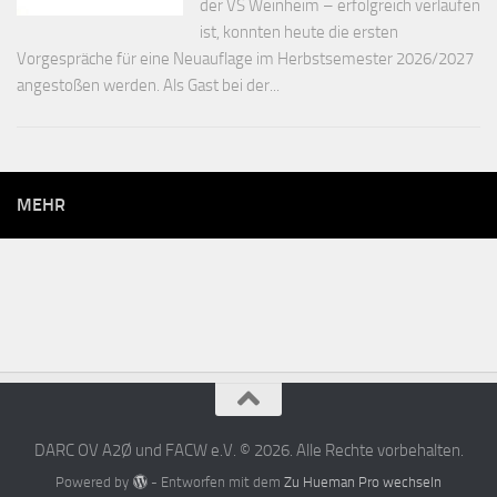
der VS Weinheim – erfolgreich verlaufen
ist, konnten heute die ersten
Vorgespräche für eine Neuauflage im Herbstsemester 2026/2027
angestoßen werden. Als Gast bei der...
MEHR
DARC OV A2Ø und FACW e.V. © 2026. Alle Rechte vorbehalten.
Powered by
- Entworfen mit dem
Zu Hueman Pro wechseln