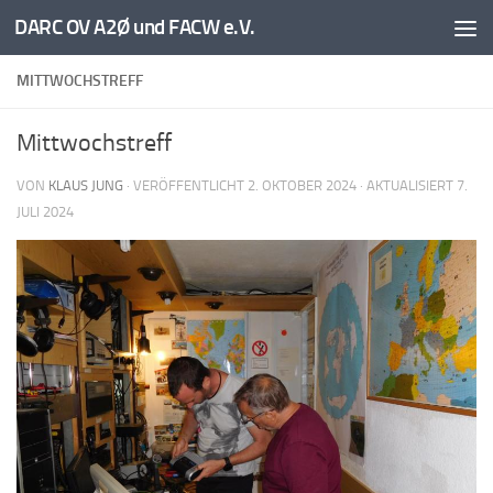
DARC OV A2Ø und FACW e.V.
Unter dem Inhalt
MITTWOCHSTREFF
Mittwochstreff
VON
KLAUS JUNG
· VERÖFFENTLICHT
2. OKTOBER 2024
· AKTUALISIERT
7.
JULI 2024