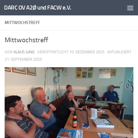
DARC OV A2Ø und FACW e.V.
Unter dem Inhalt
MITTWOCHSTREFF
Mittwochstreff
VON
KLAUS JUNG
· VERÖFFENTLICHT
10. DEZEMBER 2025
· AKTUALISIERT
21. SEPTEMBER 2025