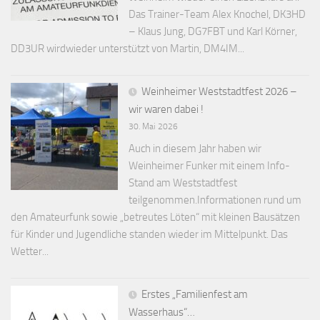
Das Trainer-Team Alex Knochel, DK3HD
– Klaus Jung, DG7FBT und Karl Körner,
DD3UR wirdwieder unterstützt von Martin, DM4IM...
Weinheimer Weststadtfest 2026 –
wir waren dabei !
30. Mai 2026
Auch in diesem Jahr haben wir
Weinheimer Funker mit einem Info-
Stand am Weststadtfest
teilgenommen.Informationen rund um
den Amateurfunk sowie „betreutes Löten“ mit kleinen Bausätzen
für Kinder und Jugendliche standen wieder im Mittelpunkt. Das
Wetter...
Erstes „Familienfest am
Wasserhaus“…