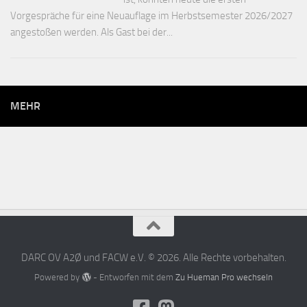
Vorgespräche für eine Neuauflage im Herbstsemester 2026/2027
angestoßen werden. Als Gast bei der...
MEHR
DARC OV A2Ø und FACW e.V. © 2026. Alle Rechte vorbehalten.
Powered by
- Entworfen mit dem
Zu Hueman Pro wechseln