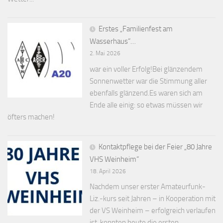
Erstes „Familienfest am
Wasserhaus“…
2. Mai 2026
war ein voller Erfolg!Bei glänzendem
Sonnenwetter war die Stimmung aller
ebenfalls glänzend.Es waren sich am
Ende alle einig: so etwas müssen wir
öfters machen!
Kontaktpflege bei der Feier „80 Jahre
VHS Weinheim“
18. April 2026
Nachdem unser erster Amateurfunk-
Liz.-kurs seit Jahren – in Kooperation mit
der VS Weinheim – erfolgreich verlaufen
ist, konnten heute die ersten