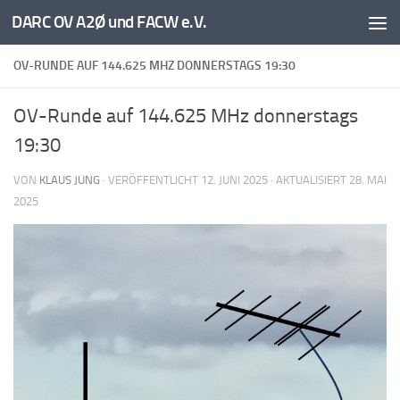
DARC OV A2Ø und FACW e.V.
Unter dem Inhalt
OV-RUNDE AUF 144.625 MHZ DONNERSTAGS 19:30
OV-Runde auf 144.625 MHz donnerstags
19:30
VON
KLAUS JUNG
· VERÖFFENTLICHT
12. JUNI 2025
· AKTUALISIERT
28. MAI
2025