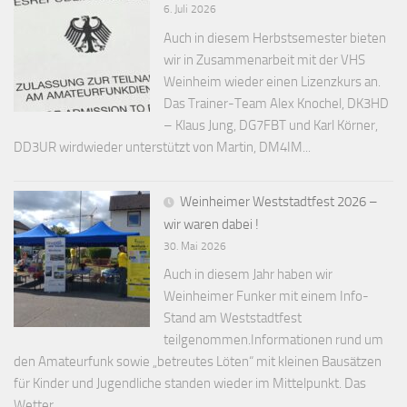
6. Juli 2026
Auch in diesem Herbstsemester bieten
wir in Zusammenarbeit mit der VHS
Weinheim wieder einen Lizenzkurs an.
Das Trainer-Team Alex Knochel, DK3HD
– Klaus Jung, DG7FBT und Karl Körner,
DD3UR wirdwieder unterstützt von Martin, DM4IM...
Weinheimer Weststadtfest 2026 –
wir waren dabei !
30. Mai 2026
Auch in diesem Jahr haben wir
Weinheimer Funker mit einem Info-
Stand am Weststadtfest
teilgenommen.Informationen rund um
den Amateurfunk sowie „betreutes Löten“ mit kleinen Bausätzen
für Kinder und Jugendliche standen wieder im Mittelpunkt. Das
Wetter...