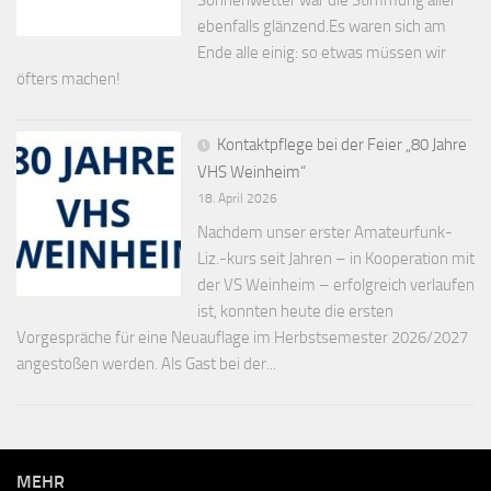
ebenfalls glänzend.Es waren sich am
Ende alle einig: so etwas müssen wir
öfters machen!
Kontaktpflege bei der Feier „80 Jahre
VHS Weinheim“
18. April 2026
Nachdem unser erster Amateurfunk-
Liz.-kurs seit Jahren – in Kooperation mit
der VS Weinheim – erfolgreich verlaufen
ist, konnten heute die ersten
Vorgespräche für eine Neuauflage im Herbstsemester 2026/2027
angestoßen werden. Als Gast bei der...
MEHR