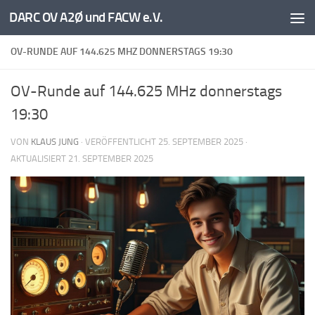
DARC OV A2Ø und FACW e.V.
Unter dem Inhalt
OV-RUNDE AUF 144.625 MHZ DONNERSTAGS 19:30
OV-Runde auf 144.625 MHz donnerstags
19:30
VON
KLAUS JUNG
· VERÖFFENTLICHT
25. SEPTEMBER 2025
·
AKTUALISIERT
21. SEPTEMBER 2025