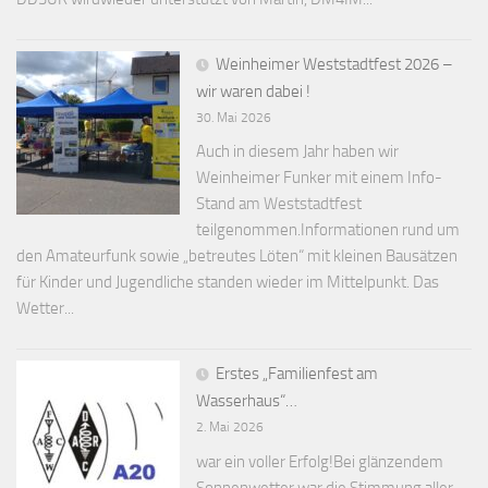
Weinheimer Weststadtfest 2026 –
wir waren dabei !
30. Mai 2026
Auch in diesem Jahr haben wir
Weinheimer Funker mit einem Info-
Stand am Weststadtfest
teilgenommen.Informationen rund um
den Amateurfunk sowie „betreutes Löten“ mit kleinen Bausätzen
für Kinder und Jugendliche standen wieder im Mittelpunkt. Das
Wetter...
Erstes „Familienfest am
Wasserhaus“…
2. Mai 2026
war ein voller Erfolg!Bei glänzendem
Sonnenwetter war die Stimmung aller