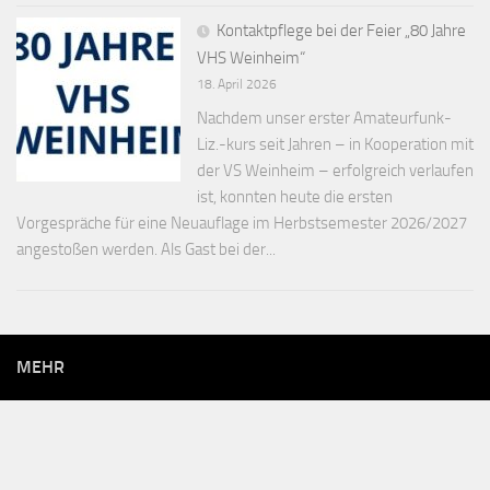
Kontaktpflege bei der Feier „80 Jahre
VHS Weinheim“
18. April 2026
Nachdem unser erster Amateurfunk-
Liz.-kurs seit Jahren – in Kooperation mit
der VS Weinheim – erfolgreich verlaufen
ist, konnten heute die ersten
Vorgespräche für eine Neuauflage im Herbstsemester 2026/2027
angestoßen werden. Als Gast bei der...
MEHR