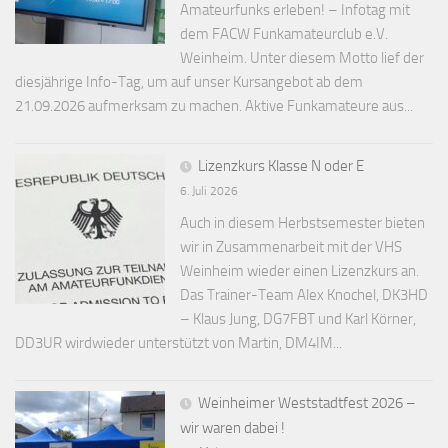
Amateurfunks erleben! – Infotag mit
dem FACW Funkamateurclub e.V.
Weinheim. Unter diesem Motto lief der
diesjährige Info-Tag, um auf unser Kursangebot ab dem
21.09.2026 aufmerksam zu machen. Aktive Funkamateure aus...
Lizenzkurs Klasse N oder E
6. Juli 2026
Auch in diesem Herbstsemester bieten
wir in Zusammenarbeit mit der VHS
Weinheim wieder einen Lizenzkurs an.
Das Trainer-Team Alex Knochel, DK3HD
– Klaus Jung, DG7FBT und Karl Körner,
DD3UR wirdwieder unterstützt von Martin, DM4IM...
Weinheimer Weststadtfest 2026 –
wir waren dabei !