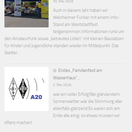
30. Mai 2026
Auch in diesem Jahr haben wir
Weinheimer Funker mit einem Info-
Stand am Weststadtfest
teilgenommen.Informationen rund um
den Amateurfunk sowie „betreutes Löten“ mit kleinen Bausätzen
für Kinder und Jugendliche standen wieder im Mittelpunkt. Das
Wetter...
Erstes „Familienfest am
Wasserhaus“…
2. Mai 2026
war ein voller Erfolg!Bei glänzendem
Sonnenwetter war die Stimmung aller
ebenfalls glänzend.Es waren sich am
Ende alle einig: so etwas müssen wir
öfters machen!