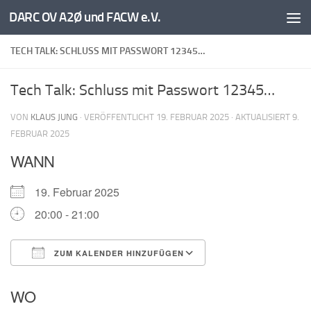
DARC OV A2Ø und FACW e.V.
Unter dem Inhalt
TECH TALK: SCHLUSS MIT PASSWORT 12345…
Tech Talk: Schluss mit Passwort 12345…
VON
KLAUS JUNG
· VERÖFFENTLICHT
19. FEBRUAR 2025
· AKTUALISIERT
9.
FEBRUAR 2025
WANN
19. Februar 2025
20:00 - 21:00
ZUM KALENDER HINZUFÜGEN
ICS herunterladen
Google Kalender
WO