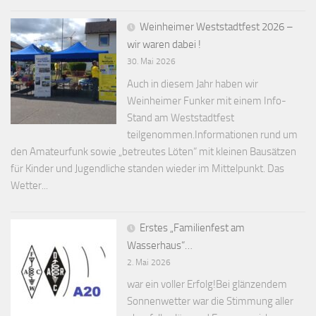
Weinheimer Weststadtfest 2026 –
wir waren dabei !
30. Mai 2026
Auch in diesem Jahr haben wir
Weinheimer Funker mit einem Info-
Stand am Weststadtfest
teilgenommen.Informationen rund um
den Amateurfunk sowie „betreutes Löten“ mit kleinen Bausätzen
für Kinder und Jugendliche standen wieder im Mittelpunkt. Das
Wetter...
Erstes „Familienfest am
Wasserhaus“…
2. Mai 2026
war ein voller Erfolg!Bei glänzendem
Sonnenwetter war die Stimmung aller