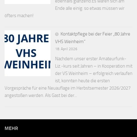
ebenfalls glänzend.Es waren sich am
Ende alle einig: so etwas müssen wir
öfters machen!
Kontaktpflege bei der Feier „80 Jahre
VHS Weinheim“
18. April 2026
Nachdem unser erster Amateurfunk-
Liz.-kurs seit Jahren – in Kooperation mit
der VS Weinheim – erfolgreich verlaufen
ist, konnten heute die ersten
Vorgespräche für eine Neuauflage im Herbstsemester 2026/2027
angestoßen werden. Als Gast bei der...
MEHR