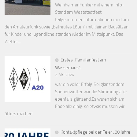
Weinheimer Funker mit einem Info-
Stand am Weststadtfest
teilgenommen.Informationen rund um
den Amateurfunk sowie „betreutes Löten“ mit kleinen Bausätzen
für Kinder und Jugendliche standen wieder im Mittelpunkt. Das
Wetter...
Erstes „Familienfest am
Wasserhaus“…
2. Mai 2026
war ein voller Erfolg!Bei glänzendem
Sonnenwetter war die Stimmung aller
ebenfalls glänzend.Es waren sich am
Ende alle einig: so etwas müssen wir
öfters machen!
Kontaktpflege bei der Feier „80 Jahre