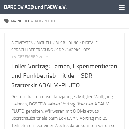
DARC OV A2Ø und FACW e.V.
Unter dem Inhalt
MARKIERT:
ADAM-PLUTO
AKTIVITÄTEN
/
AKTUELL
/
AUSBILDUNG
/
DIGITALE
SPRACHÜBERTRAGUNG
/
SDR
/
WORKSHOPS
15. DEZEMBER 2018
Toller Vortrag: Lernen, Experimentieren
und Funkbetrieb mit dem SDR-
Starterkit ADALM-PLUTO
Gestern hatten unser langjähriges Mitglied Wolfgang
Heinrich, DG8FEW seinen Vortrag über den ADALM-
PLUTO gehalten. Wir waren mit 8 OMs etwas
überschaubarer als beim LoRaWAN Vortrag mit 25
Teilnehmern vor einer Woche, dafür konnten wir umso