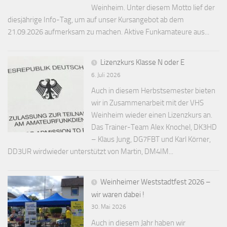
Weinheim. Unter diesem Motto lief der
diesjährige Info-Tag, um auf unser Kursangebot ab dem
21.09.2026 aufmerksam zu machen. Aktive Funkamateure aus...
Lizenzkurs Klasse N oder E
6. Juli 2026
Auch in diesem Herbstsemester bieten
wir in Zusammenarbeit mit der VHS
Weinheim wieder einen Lizenzkurs an.
Das Trainer-Team Alex Knochel, DK3HD
– Klaus Jung, DG7FBT und Karl Körner,
DD3UR wirdwieder unterstützt von Martin, DM4IM...
Weinheimer Weststadtfest 2026 –
wir waren dabei !
30. Mai 2026
Auch in diesem Jahr haben wir