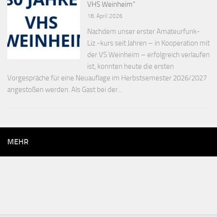
VHS Weinheim“
18. April 2026
Nachdem unser erster Amateurfunk-
Liz.-kurs seit Jahren – in Kooperation mit
der VS Weinheim – erfolgreich verlaufen
ist, konnten heute die ersten
Vorgespräche für eine Neuauflage im Herbstsemester 2026/2027
angestoßen werden. Als Gast bei der...
MEHR