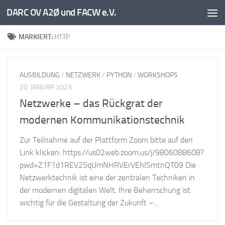
DARC OV A2Ø und FACW e.V.
Unter dem Inhalt
MARKIERT:
HTTP
AUSBILDUNG
/
NETZWERK
/
PYTHON
/
WORKSHOPS
20. JANUAR 2023
Netzwerke – das Rückgrat der
modernen Kommunikationstechnik
Zur Teilnahme auf der Plattform Zoom bitte auf den
Link klicken: https://us02web.zoom.us/j/9806088608?
pwd=Z1F1d1REV25qUmNHRVErVEhlSmtnQT09 Die
Netzwerktechnik ist eine der zentralen Techniken in
der modernen digitalen Welt. Ihre Beherrschung ist
wichtig für die Gestaltung der Zukunft –...