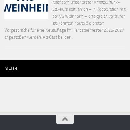
Nachdem unser erster Amateurfunk-
Liz.-kurs seit Jahren – in Kooperation mit
der VS Weinheim – erfolgreich verlaufen
ist, konnten heute die ersten
Vorgespräche für eine Neuauflage im Herbstsemester 2026/2027
angestoßen werden. Als Gast bei der...
MEHR