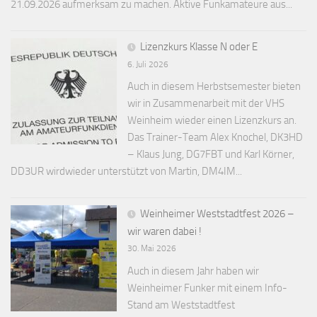
21.09.2026 aufmerksam zu machen. Aktive Funkamateure aus...
Lizenzkurs Klasse N oder E
6. Juli 2026
Auch in diesem Herbstsemester bieten
wir in Zusammenarbeit mit der VHS
Weinheim wieder einen Lizenzkurs an.
Das Trainer-Team Alex Knochel, DK3HD
– Klaus Jung, DG7FBT und Karl Körner,
DD3UR wirdwieder unterstützt von Martin, DM4IM...
Weinheimer Weststadtfest 2026 –
wir waren dabei !
30. Mai 2026
Auch in diesem Jahr haben wir
Weinheimer Funker mit einem Info-
Stand am Weststadtfest