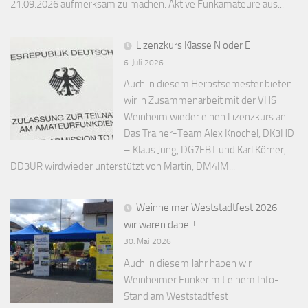
21.09.2026 aufmerksam zu machen. Aktive Funkamateure aus...
Lizenzkurs Klasse N oder E
6. Juli 2026
Auch in diesem Herbstsemester bieten
wir in Zusammenarbeit mit der VHS
Weinheim wieder einen Lizenzkurs an.
Das Trainer-Team Alex Knochel, DK3HD
– Klaus Jung, DG7FBT und Karl Körner,
DD3UR wirdwieder unterstützt von Martin, DM4IM...
Weinheimer Weststadtfest 2026 –
wir waren dabei !
30. Mai 2026
Auch in diesem Jahr haben wir
Weinheimer Funker mit einem Info-
Stand am Weststadtfest