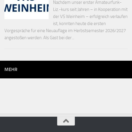
Nachdem unser erster Amateurfunk-
Liz.-kurs seit Jahren – in Kooperation mit
der VS Weinheim – erfolgreich verlaufen
ist, konnten heute die ersten
Vorgespräche für eine Neuauflage im Herbstsemester 2026/2027
angestoßen werden. Als Gast bei der...
MEHR