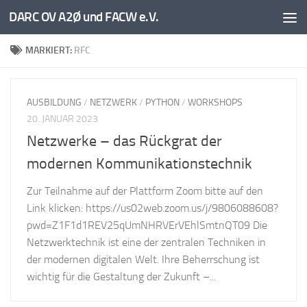
DARC OV A2Ø und FACW e.V.
Unter dem Inhalt
MARKIERT:
RFC
AUSBILDUNG
/
NETZWERK
/
PYTHON
/
WORKSHOPS
20. JANUAR 2023
Netzwerke – das Rückgrat der
modernen Kommunikationstechnik
Zur Teilnahme auf der Plattform Zoom bitte auf den
Link klicken: https://us02web.zoom.us/j/9806088608?
pwd=Z1F1d1REV25qUmNHRVErVEhlSmtnQT09 Die
Netzwerktechnik ist eine der zentralen Techniken in
der modernen digitalen Welt. Ihre Beherrschung ist
wichtig für die Gestaltung der Zukunft –...