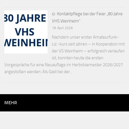
Kontaktpflege bei der Feier „80 Jahre
VHS Weinheim“
18. April 2026
Nachdem unser erster Amateurfunk-
Liz.-kurs seit Jahren – in Kooperation mit
der VS Weinheim – erfolgreich verlaufen
ist, konnten heute die ersten
Vorgespräche für eine Neuauflage im Herbstsemester 2026/2027
angestoßen werden. Als Gast bei der...
MEHR