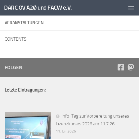
DARC OV A2Ø und FACW e.V.
Unter dem Inhalt
VERANSTALTUNGEN
CONTENTS
FOLGEN:
Letzte Eintragungen:
Info-Tag zur Vorbereitung unseres
Lizenzkurses 2026 am 11.7.26
11. Juli 2026