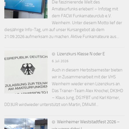
Die faszinierende Welt des
Amateurfunks erleben! – Infotag mit
dem FACW Funkamateurclub e.V.
Weinheim. Unter diesem Motto lief der
diesjährige Info-Tag, um auf unser Kursangebot ab dem
21.09.2026 aufmerksam zu machen. Aktive Funkamateure aus...
Lizenzkurs Klasse N oder E
6. Juli 2026
Auch in diesem Herbstsemester bieten
wir in Zusammenarbeit mit der VHS
Weinheim wieder einen Lizenzkurs an.
Das Trainer-Team Alex Knochel, DK3HD
– Klaus Jung, DG7FBT und Karl Körner,
DD3UR wirdwieder unterstützt von Martin, DM4IM...
Weinheimer Weststadtfest 2026 –