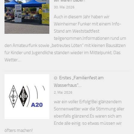
wir waren dabei !
30. Mai 2026
Auch in diesem Jahr haben wir
Weinheimer Funker mit einem Info-
Stand am Weststadtfest
teilgenommen.Informationen rund um
den Amateurfunk sowie „betreutes Löten“ mit kleinen Bausätzen
für Kinder und Jugendliche standen wieder im Mittelpunkt. Das
Wetter...
Erstes „Familienfest am
Wasserhaus“…
2. Mai 2026
war ein voller Erfolg!Bei glänzendem
Sonnenwetter war die Stimmung aller
ebenfalls glänzend.Es waren sich am
Ende alle einig: so etwas müssen wir
öfters machen!