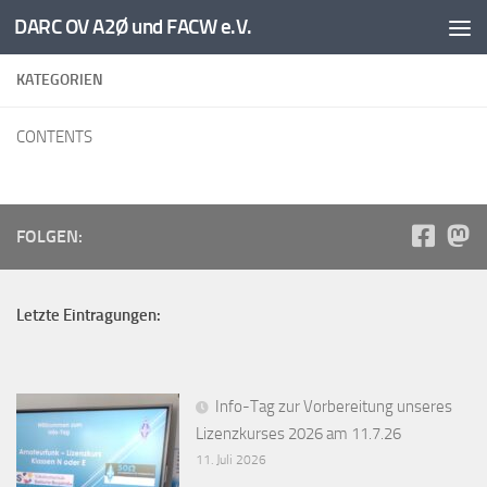
DARC OV A2Ø und FACW e.V.
Unter dem Inhalt
KATEGORIEN
CONTENTS
FOLGEN:
Letzte Eintragungen:
Info-Tag zur Vorbereitung unseres
Lizenzkurses 2026 am 11.7.26
11. Juli 2026