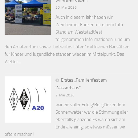
wir waren dabei !
30. Mai 2026
Auch in diesem Jahr haben wir
Weinheimer Funker mit einem Info-
Stand am Weststadtfest
teilgenommen.Informationen rund um
den Amateurfunk sowie „betreutes Löten“ mit kleinen Bausätzen
für Kinder und Jugendliche standen wieder im Mittelpunkt. Das
Wetter...
Erstes „Familienfest am
Wasserhaus“…
2. Mai 2026
war ein voller Erfolg!Bei glänzendem
Sonnenwetter war die Stimmung aller
ebenfalls glänzend.Es waren sich am
Ende alle einig: so etwas müssen wir
öfters machen!