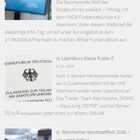
Die faszinierende Welt des
Amateurfunks erleben! – Infotag mit
dem FACW Funkamateurclub e.V.
Weinheim. Unter diesem Motto lief der
diesjährige Info-Tag, um auf unser Kursangebot ab dem
21.09.2026 aufmerksam zu machen. Aktive Funkamateure aus...
Lizenzkurs Klasse N oder E
6. Juli 2026
Auch in diesem Herbstsemester bieten
wir in Zusammenarbeit mit der VHS
Weinheim wieder einen Lizenzkurs an.
Das Trainer-Team Alex Knochel, DK3HD
– Klaus Jung, DG7FBT und Karl Körner,
DD3UR wirdwieder unterstützt von Martin, DM4IM...
Weinheimer Weststadtfest 2026 –