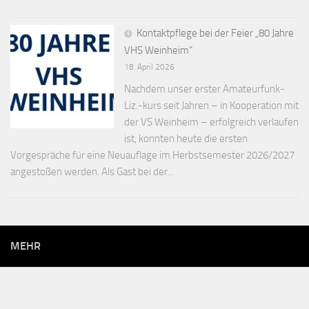
Kontaktpflege bei der Feier „80 Jahre
VHS Weinheim“
18. April 2026
Nachdem unser erster Amateurfunk-
Liz.-kurs seit Jahren – in Kooperation mit
der VS Weinheim – erfolgreich verlaufen
ist, konnten heute die ersten
Vorgespräche für eine Neuauflage im Herbstsemester 2026/2027
angestoßen werden. Als Gast bei der...
MEHR