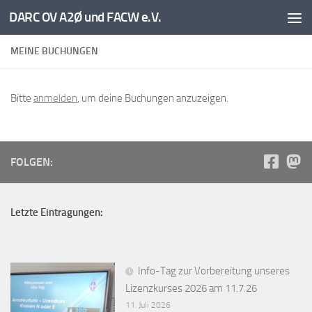
DARC OV A2Ø und FACW e.V.
Unter dem Inhalt
MEINE BUCHUNGEN
Bitte
anmelden
, um deine Buchungen anzuzeigen.
FOLGEN:
Letzte Eintragungen:
Info-Tag zur Vorbereitung unseres
Lizenzkurses 2026 am 11.7.26
11. Juli 2026