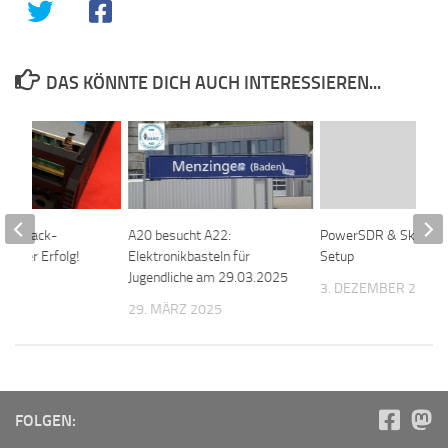
DAS KÖNNTE DICH AUCH INTERESSIEREN...
on Shack-
A20 besucht A22:
PowerSDR & Skimme
n voller Erfolg!
Elektronikbasteln für
Setup
Jugendliche am 29.03.2025
025
3. DEZEMBER 2018
29. MÄRZ 2025
FOLGEN: