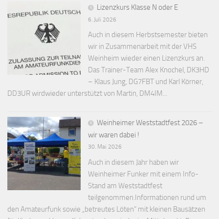
Lizenzkurs Klasse N oder E
6. Juli 2026
Auch in diesem Herbstsemester bieten
wir in Zusammenarbeit mit der VHS
Weinheim wieder einen Lizenzkurs an.
Das Trainer-Team Alex Knochel, DK3HD
– Klaus Jung, DG7FBT und Karl Körner,
DD3UR wirdwieder unterstützt von Martin, DM4IM...
Weinheimer Weststadtfest 2026 –
wir waren dabei !
30. Mai 2026
Auch in diesem Jahr haben wir
Weinheimer Funker mit einem Info-
Stand am Weststadtfest
teilgenommen.Informationen rund um
den Amateurfunk sowie „betreutes Löten“ mit kleinen Bausätzen