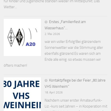
für Kinder und Jugendliche standen wieder im Mittelpunkt. Das
Wetter...
Erstes „Familienfest am
Wasserhaus“…
2. Mai 2026
war ein voller Erfolg!Bei glänzendem
Sonnenwetter war die Stimmung aller
ebenfalls glänzend.Es waren sich am
Ende alle einig: so etwas müssen wir
öfters machen!
Kontaktpflege bei der Feier „80 Jahre
VHS Weinheim“
18. April 2026
Nachdem unser erster Amateurfunk-
Liz.-kurs seit Jahren – in Kooperation mit