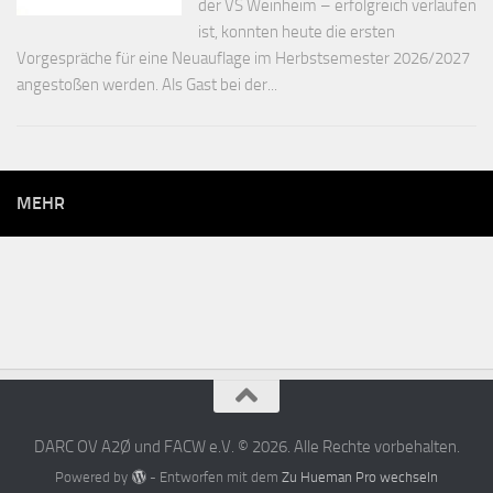
der VS Weinheim – erfolgreich verlaufen
ist, konnten heute die ersten
Vorgespräche für eine Neuauflage im Herbstsemester 2026/2027
angestoßen werden. Als Gast bei der...
MEHR
DARC OV A2Ø und FACW e.V. © 2026. Alle Rechte vorbehalten.
Powered by
- Entworfen mit dem
Zu Hueman Pro wechseln