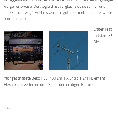
fertiggestellte Transverter. Bauzeit etwa 8 Stunden bei sorgfältiger
Vorgehensweise. Der Abgleich ist vergleichsweise schnell und
„the Elecraft way“ , will heissen sehr gut beschrieben und teilweise
automatisiert.
Erster Test
mit dem K3.
Die
nachgeschaltete Beko HLV-400 2m-PA und die 2*11 Element
Flexa-Yagis verleihen dem Signal den richtigen Bumms.
SHARE