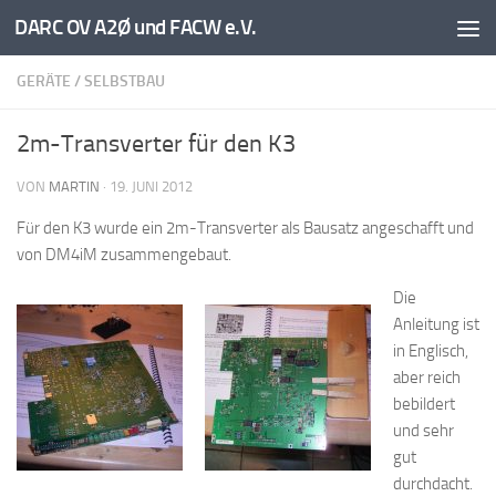
DARC OV A2Ø und FACW e.V.
Unter dem Inhalt
GERÄTE
/
SELBSTBAU
2m-Transverter für den K3
VON
MARTIN
·
19. JUNI 2012
Für den K3 wurde ein 2m-Transverter als Bausatz angeschafft und
von DM4iM zusammengebaut.
Die
Anleitung ist
in Englisch,
aber reich
bebildert
und sehr
gut
durchdacht.