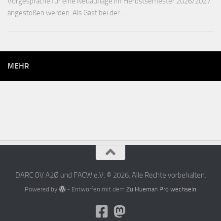
Vorgespräche für eine Neuauflage im Herbstsemester 2026/2027
angestoßen werden. Als Gast bei der...
MEHR
DARC OV A2Ø und FACW e.V. © 2026. Alle Rechte vorbehalten.
Powered by
- Entworfen mit dem
Zu Hueman Pro wechseln