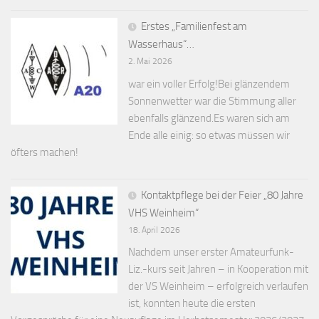
Erstes „Familienfest am
Wasserhaus“…
2. Mai 2026
war ein voller Erfolg!Bei glänzendem
Sonnenwetter war die Stimmung aller
ebenfalls glänzend.Es waren sich am
Ende alle einig: so etwas müssen wir
öfters machen!
Kontaktpflege bei der Feier „80 Jahre
VHS Weinheim“
18. April 2026
Nachdem unser erster Amateurfunk-
Liz.-kurs seit Jahren – in Kooperation mit
der VS Weinheim – erfolgreich verlaufen
ist, konnten heute die ersten