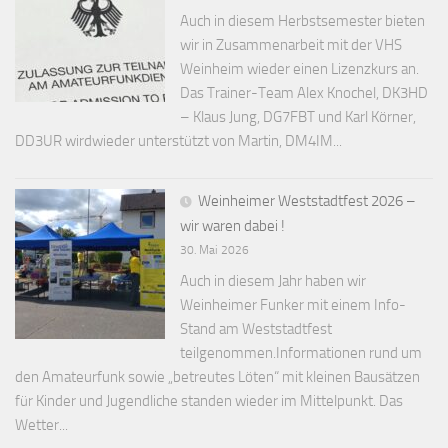
Auch in diesem Herbstsemester bieten
wir in Zusammenarbeit mit der VHS
Weinheim wieder einen Lizenzkurs an.
Das Trainer-Team Alex Knochel, DK3HD
– Klaus Jung, DG7FBT und Karl Körner,
DD3UR wirdwieder unterstützt von Martin, DM4IM...
Weinheimer Weststadtfest 2026 –
wir waren dabei !
30. Mai 2026
Auch in diesem Jahr haben wir
Weinheimer Funker mit einem Info-
Stand am Weststadtfest
teilgenommen.Informationen rund um
den Amateurfunk sowie „betreutes Löten“ mit kleinen Bausätzen
für Kinder und Jugendliche standen wieder im Mittelpunkt. Das
Wetter...