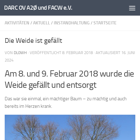
DARC OV A2Ø und FACW e.V.
Unter dem Inhalt
AKTIVITÄTEN
/
AKTUELL
/
INSTANDHALTUNG
/
STARTSEITE
Die Weide ist gefällt
VON
DL0WH
· VERÖFFENTLICHT
8. FEBRUAR 2018
· AKTUALISIERT
16. JUNI
2024
Am 8. und 9. Februar 2018 wurde die
Weide gefällt und entsorgt
Das war sie einmal, ein mächtiger Baum – zu mächtig und auch
bereits im Herzen krank.