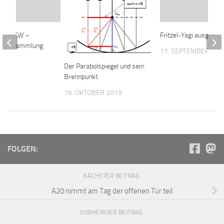
 & FACW –
Fritzel-Yagi ausgerich
ptversammlung
17. SEPTEMBER 201
Der Parabolspiegel und sein
2025
Brennpunkt
16. OKTOBER 2019
FOLGEN:
NÄCHSTER BEITRAG
A20 nimmt am Tag der offenen Tür teil
VORHERIGER BEITRAG