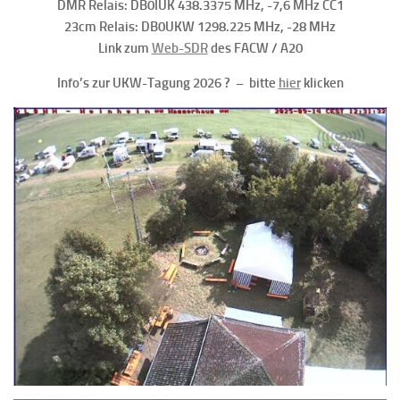
DMR Relais: DB0IUK 438.3375 MHz, -7,6 MHz CC1
23cm Relais: DB0UKW 1298.225 MHz, -28 MHz
Link zum
Web-SDR
des FACW / A20
Info’s zur UKW-Tagung 2026 ? – bitte
hier
klicken