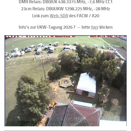
DMR Relais: DB0IUK 438.3375 MHz, -7,6 MHz CC1
23cm Relais: DB0UKW 1298.225 MHz, -28 MHz
Link zum
Web-SDR
des FACW / A20
Info’s zur UKW-Tagung 2026 ? – bitte
hier
klicken