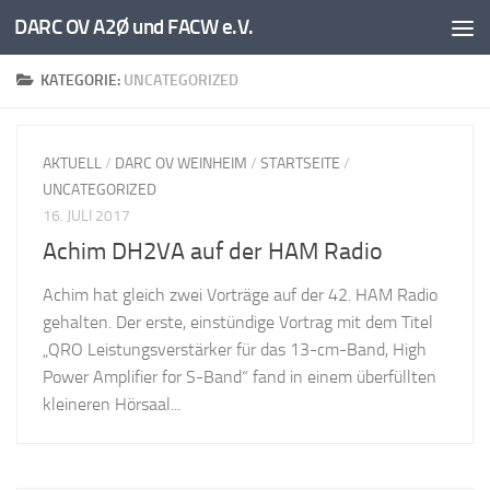
DARC OV A2Ø und FACW e.V.
Unter dem Inhalt
KATEGORIE:
UNCATEGORIZED
AKTUELL
/
DARC OV WEINHEIM
/
STARTSEITE
/
UNCATEGORIZED
16. JULI 2017
Achim DH2VA auf der HAM Radio
Achim hat gleich zwei Vorträge auf der 42. HAM Radio
gehalten. Der erste, einstündige Vortrag mit dem Titel
„QRO Leistungsverstärker für das 13-cm-Band, High
Power Amplifier for S-Band“ fand in einem überfüllten
kleineren Hörsaal...