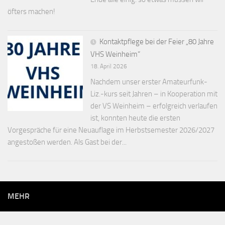
öfters machen!
Kontaktpflege bei der Feier „80 Jahre
VHS Weinheim“
18. April 2026
Nachdem unser erster Amateurfunk-
Liz.-kurs seit Jahren – in Kooperation mit
der VS Weinheim – erfolgreich verlaufen
ist, konnten heute die ersten
Vorgespräche für eine Neuauflage im Herbstsemester 2026/2027
angestoßen werden. Als Gast bei der...
MEHR