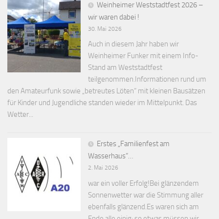
Weinheimer Weststadtfest 2026 –
wir waren dabei !
30. Mai 2026
Auch in diesem Jahr haben wir
Weinheimer Funker mit einem Info-
Stand am Weststadtfest
teilgenommen.Informationen rund um
den Amateurfunk sowie „betreutes Löten“ mit kleinen Bausätzen
für Kinder und Jugendliche standen wieder im Mittelpunkt. Das
Wetter...
Erstes „Familienfest am
Wasserhaus“…
2. Mai 2026
war ein voller Erfolg!Bei glänzendem
Sonnenwetter war die Stimmung aller
ebenfalls glänzend.Es waren sich am
Ende alle einig: so etwas müssen wir