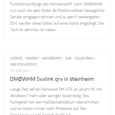
Funktionsumfangs des HamserverPI kann DMØWHM
nun auch als aprs-IGate die Positionsdaten beweglicher
Sender entgegennehmen und zu aprs.fi weitergeben.
Dort werden diese Daten auf einer Karte angezeigt. Die
Technik dahinter ist neben...
GERÄTE
/
HAMNET
/
RASPBERRY
/
SDR
/
SELBSTBAU
/
UNCATEGORIZED
15. JUNI 2017
DMØWHM Svxlink qrv in Weinheim
Lange Zeit lief ein Kenwood TM-V7E an einem PC mit
Windows7 mehr oder weniger zuverlässig. Das
Funkgerät hat sein Haltbarkeitsdatum überschritten
und es traten immer mehr Probleme auf. Der
Transceiver wurde ersetzt durch ein...