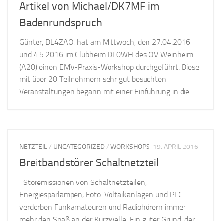
Artikel von Michael/DK7MF im
Badenrundspruch
Günter, DL4ZAO, hat am Mittwoch, den 27.04.2016
und 4.5.2016 im Clubheim DL0WH des OV Weinheim
(A20) einen EMV-Praxis-Workshop durchgeführt. Diese
mit über 20 Teilnehmern sehr gut besuchten
Veranstaltungen begann mit einer Einführung in die...
NETZTEIL
/
UNCATEGORIZED
/
WORKSHOPS
19. APRIL 2016
Breitbandstörer Schaltnetzteil
Störemissionen von Schaltnetzteilen,
Energiesparlampen, Foto-Voltaikanlagen und PLC
verderben Funkamateuren und Radiohörern immer
mehr den Spaß an der Kurzwelle. Ein guter Grund, der