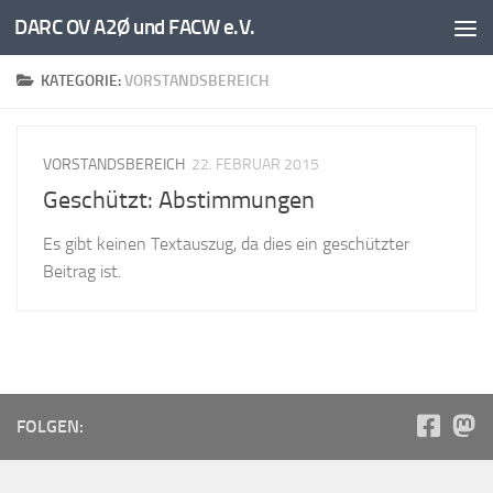
DARC OV A2Ø und FACW e.V.
Unter dem Inhalt
KATEGORIE:
VORSTANDSBEREICH
VORSTANDSBEREICH
22. FEBRUAR 2015
Geschützt: Abstimmungen
Es gibt keinen Textauszug, da dies ein geschützter
Beitrag ist.
FOLGEN: