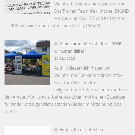
Weinheim wieder einen Lizenzkurs an.
Das Trainer-Team Alex Knochel, DK3HD
– Klaus Jung, DG7FBT und Karl Körner,
DD3UR wirdwieder unterstützt von Martin, DM4IM...
Weinheimer Weststadtfest 2026 –
wir waren dabei !
30. Mai 2026
Auch in diesem Jahr haben wir
Weinheimer Funker mit einem Info-
Stand am Weststadtfest
teilgenommen.Informationen rund um
den Amateurfunk sowie „betreutes Löten“ mit kleinen Bausätzen
für Kinder und Jugendliche standen wieder im Mittelpunkt. Das
Wetter...
Erstes „Familienfest am