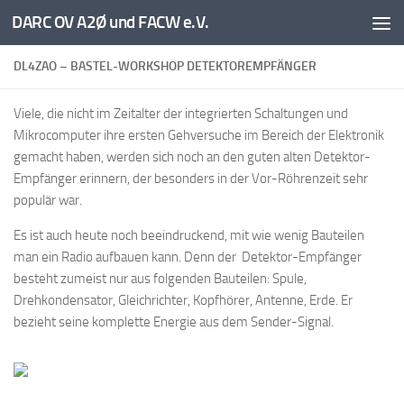
DARC OV A2Ø und FACW e.V.
Unter dem Inhalt
DL4ZAO – BASTEL-WORKSHOP DETEKTOREMPFÄNGER
Viele, die nicht im Zeitalter der integrierten Schaltungen und
Mikrocomputer ihre ersten Gehversuche im Bereich der Elektronik
gemacht haben, werden sich noch an den guten alten Detektor-
Empfänger erinnern, der besonders in der Vor-Röhrenzeit sehr
populär war.
Es ist auch heute noch beeindruckend, mit wie wenig Bauteilen
man ein Radio aufbauen kann. Denn der Detektor-Empfänger
besteht zumeist nur aus folgenden Bauteilen: Spule,
Drehkondensator, Gleichrichter, Kopfhörer, Antenne, Erde. Er
bezieht seine komplette Energie aus dem Sender-Signal.