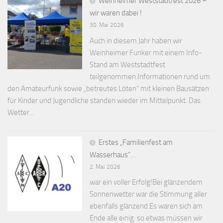
Weinheimer Weststadtfest 2026 –
wir waren dabei !
30. Mai 2026
Auch in diesem Jahr haben wir
Weinheimer Funker mit einem Info-
Stand am Weststadtfest
teilgenommen.Informationen rund um
den Amateurfunk sowie „betreutes Löten“ mit kleinen Bausätzen
für Kinder und Jugendliche standen wieder im Mittelpunkt. Das
Wetter...
Erstes „Familienfest am
Wasserhaus“…
2. Mai 2026
war ein voller Erfolg!Bei glänzendem
Sonnenwetter war die Stimmung aller
ebenfalls glänzend.Es waren sich am
Ende alle einig: so etwas müssen wir