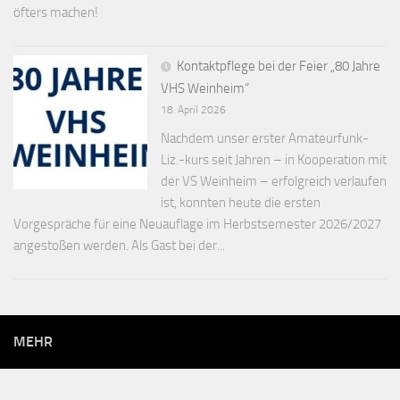
öfters machen!
Kontaktpflege bei der Feier „80 Jahre
VHS Weinheim“
18. April 2026
Nachdem unser erster Amateurfunk-
Liz.-kurs seit Jahren – in Kooperation mit
der VS Weinheim – erfolgreich verlaufen
ist, konnten heute die ersten
Vorgespräche für eine Neuauflage im Herbstsemester 2026/2027
angestoßen werden. Als Gast bei der...
MEHR