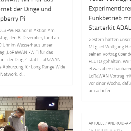
Experimentiere
ernet der Dinge und
Funkbetrieb m
pberry Pi
Starterkit AD
 DL3PW: Rainer in Aktion Am
tag, den 8. Dezember, fand ab
Gestern hatten unser
0 Uhr im Wasserhaus unser
Mitglied Wolfgang H
rag „LoRaWAN -WiFi für das
seinen Vortrag über
rnet der Dinge“ statt. LoRaWAN
PLUTO gehalten. Wir
die Abkürzung für Long Range Wide
etwas überschaubarer
Network, d....
LoRaWAN Vortrag mit
vor einer Woche, dafü
umso tiefer...
AKTUELL
/
ANDROID-A
14. OKTOBER 2017