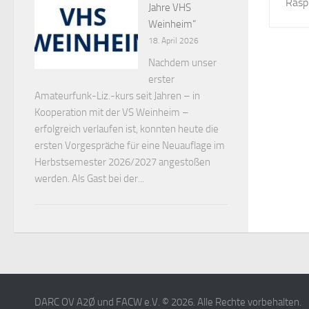
Raspb
Jahre VHS
Weinheim“
18. April 2026
Nachdem unser
erster
Amateurfunk-Liz.-kurs seit Jahren – in
Kooperation mit der VS Weinheim –
erfolgreich verlaufen ist, konnten heute die
ersten Vorgespräche für eine Neuauflage im
Herbstsemester 2026/2027 angestoßen
werden. Als Gast bei der...
DARC OV A2Ø und FACW e.V. © 2026. Alle Rechte vorbehalten.