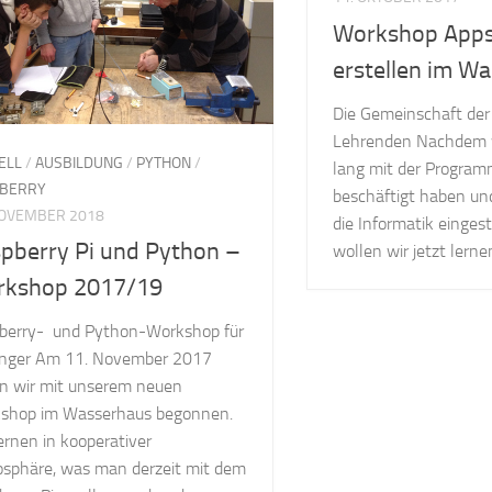
Workshop Apps
erstellen im W
Die Gemeinschaft de
Lehrenden Nachdem w
ELL
/
AUSBILDUNG
/
PYTHON
/
lang mit der Program
BERRY
beschäftigt haben und 
NOVEMBER 2018
die Informatik eingest
pberry Pi und Python –
wollen wir jetzt lernen
rkshop 2017/19
berry- und Python-Workshop für
nger Am 11. November 2017
n wir mit unserem neuen
shop im Wasserhaus begonnen.
ernen in kooperativer
sphäre, was man derzeit mit dem