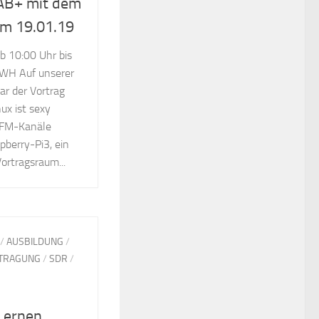
AB+ mit dem
am 19.01.19
b 10:00 Uhr bis
0WH Auf unserer
 der Vortrag
ux ist sexy
/FM-Kanäle
berry-Pi3, ein
Vortragsraum...
/
AUSBILDUNG
/
RTRAGUNG
/
SDR
/
 Lernen,