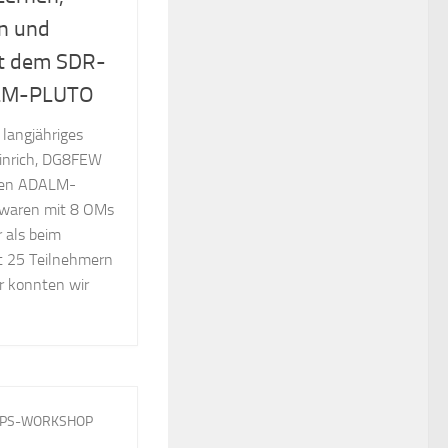
n und
it dem SDR-
ALM-PLUTO
 langjähriges
einrich, DG8FEW
 den ADALM-
 waren mit 8 OMs
 als beim
 25 Teilnehmern
r konnten wir
PPS-WORKSHOP