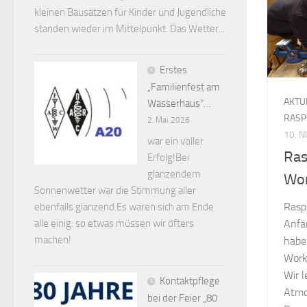
kleinen Bausätzen für Kinder und Jugendliche
standen wieder im Mittelpunkt. Das Wetter...
Erstes
„Familienfest am
AKTU
Wasserhaus“…
RASP
2. Mai 2026
10. 
war ein voller
Ras
Erfolg!Bei
glänzendem
Wo
Sonnenwetter war die Stimmung aller
Rasp
ebenfalls glänzend.Es waren sich am Ende
Anfä
alle einig: so etwas müssen wir öfters
machen!
habe
Work
Wir l
Kontaktpflege
Atmo
bei der Feier „80