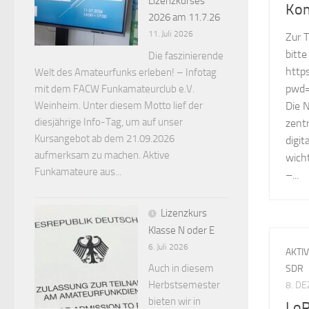
Lizenzkurses
Kom
2026 am 11.7.26
11. Juli 2026
Zur 
bitte
Die faszinierende
http
Welt des Amateurfunks erleben! – Infotag
pwd
mit dem FACW Funkamateurclub e.V.
Weinheim. Unter diesem Motto lief der
Die N
diesjährige Info-Tag, um auf unser
zent
Kursangebot ab dem 21.09.2026
digit
aufmerksam zu machen. Aktive
wicht
Funkamateure aus...
–...
Lizenzkurs
Klasse N oder E
6. Juli 2026
AKTI
Auch in diesem
SDR
Herbstsemester
8. D
bieten wir in
LoR