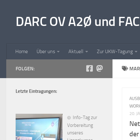
Unter dem Inhalt
DARC OV A2Ø und FAC
Home
Über uns
Aktuell
Zur UKW-Tagung
FOLGEN:
MAR
Letzte Eintragungen:
AUSB
WOR
20. 
Info-Tag zur
Net
Vorbereitung
unseres
der