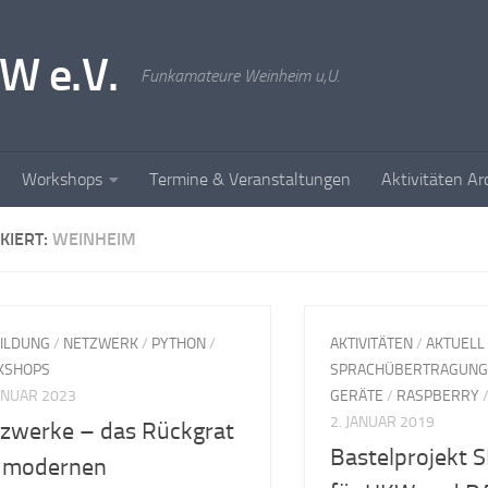
W e.V.
Funkamateure Weinheim u,U.
Workshops
Termine & Veranstaltungen
Aktivitäten Ar
KIERT:
WEINHEIM
ILDUNG
/
NETZWERK
/
PYTHON
/
AKTIVITÄTEN
/
AKTUELL
KSHOPS
SPRACHÜBERTRAGUNG
JANUAR 2023
GERÄTE
/
RASPBERRY
2. JANUAR 2019
zwerke – das Rückgrat
Bastelprojekt 
 modernen