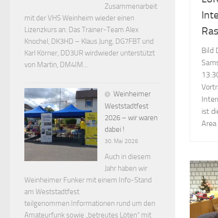
Zusammenarbeit
Int
mit der VHS Weinheim wieder einen
Ras
Lizenzkurs an. Das Trainer-Team Alex
Knochel, DK3HD – Klaus Jung, DG7FBT und
Bild
Karl Körner, DD3UR wirdwieder unterstützt
Sams
von Martin, DM4IM...
13:3
Vort
Weinheimer
Inte
Weststadtfest
ist 
2026 – wir waren
Area 
dabei !
30. Mai 2026
Auch in diesem
Jahr haben wir
Weinheimer Funker mit einem Info-Stand
am Weststadtfest
teilgenommen.Informationen rund um den
Amateurfunk sowie „betreutes Löten“ mit