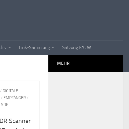
chiv
Link-Sammlung
Satzung FACW
MEHR
/
DIGITALE
/
EMPFÄNGER
/
/
SDR
SDR Scanner