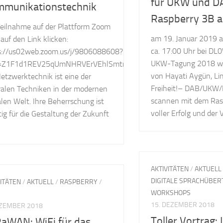
für UKW und D
munikationstechnik
Raspberry 3B 
Teilnahme auf der Plattform Zoom
am 19. Januar 2019 a
 auf den Link klicken:
ca. 17:00 Uhr bei DL
s://us02web.zoom.us/j/9806088608?
UKW-Tagung 2018 war
=Z1F1d1REV25qUmNHRVErVEhlSmtnQT09
von Hayati Aygün, Lin
etzwerktechnik ist eine der
Freiheit!– DAB/UKW
ralen Techniken in der modernen
scannen mit dem Rasp
alen Welt. Ihre Beherrschung ist
voller Erfolg und der 
ig für die Gestaltung der Zukunft
AKTIVITÄTEN
/
AKTUELL
DIGITALE SPRACHÜBE
VITÄTEN
/
AKTUELL
/
RASPBERRY
/
WORKSHOPS
15. DEZEMBER 2018
EZEMBER 2018
Toller Vortrag:
aWAN: WiFi für das