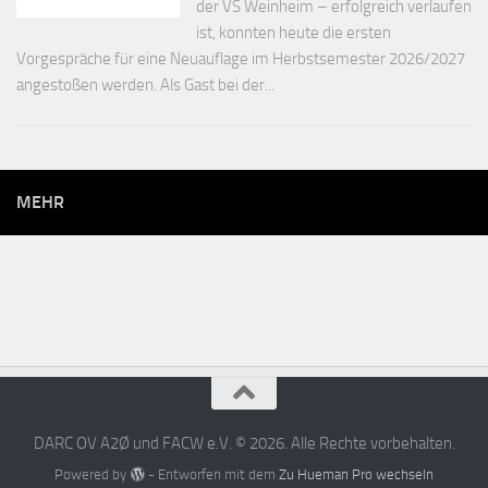
der VS Weinheim – erfolgreich verlaufen
ist, konnten heute die ersten
Vorgespräche für eine Neuauflage im Herbstsemester 2026/2027
angestoßen werden. Als Gast bei der...
MEHR
DARC OV A2Ø und FACW e.V. © 2026. Alle Rechte vorbehalten.
Powered by
- Entworfen mit dem
Zu Hueman Pro wechseln