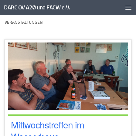
DARC OV A2Ø und FACW e.V.
Unter dem Inhalt
VERANSTALTUNGEN
Mittwochstreffen im