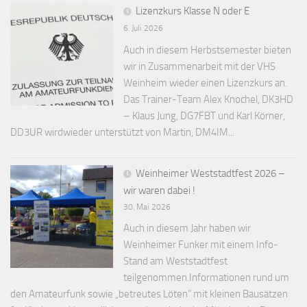
Lizenzkurs Klasse N oder E
6. Juli 2026
Auch in diesem Herbstsemester bieten
wir in Zusammenarbeit mit der VHS
Weinheim wieder einen Lizenzkurs an.
Das Trainer-Team Alex Knochel, DK3HD
– Klaus Jung, DG7FBT und Karl Körner,
DD3UR wirdwieder unterstützt von Martin, DM4IM...
Weinheimer Weststadtfest 2026 –
wir waren dabei !
30. Mai 2026
Auch in diesem Jahr haben wir
Weinheimer Funker mit einem Info-
Stand am Weststadtfest
teilgenommen.Informationen rund um
den Amateurfunk sowie „betreutes Löten“ mit kleinen Bausätzen