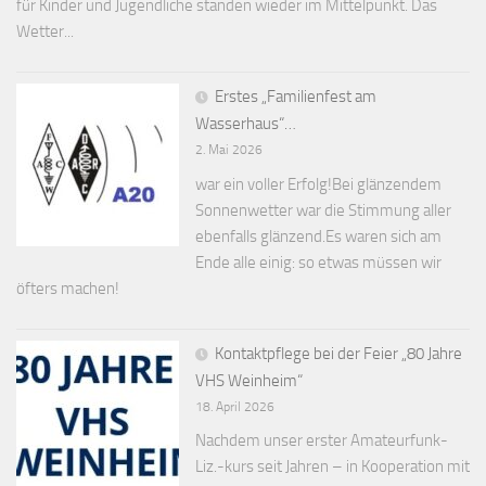
für Kinder und Jugendliche standen wieder im Mittelpunkt. Das
Wetter...
Erstes „Familienfest am
Wasserhaus“…
2. Mai 2026
war ein voller Erfolg!Bei glänzendem
Sonnenwetter war die Stimmung aller
ebenfalls glänzend.Es waren sich am
Ende alle einig: so etwas müssen wir
öfters machen!
Kontaktpflege bei der Feier „80 Jahre
VHS Weinheim“
18. April 2026
Nachdem unser erster Amateurfunk-
Liz.-kurs seit Jahren – in Kooperation mit