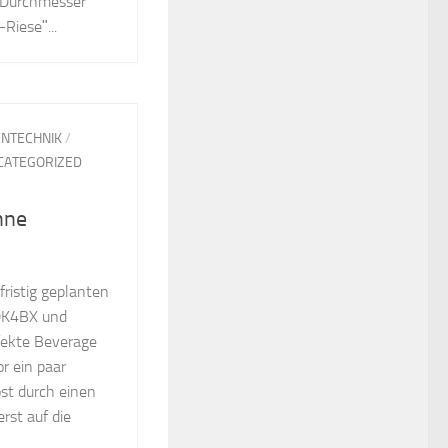
m Durchmesser
ieseʺ...
NTECHNIK
/
CATEGORIZED
nne
fristig geplanten
DK4BX und
fekte Beverage
r ein paar
st durch einen
erst auf die