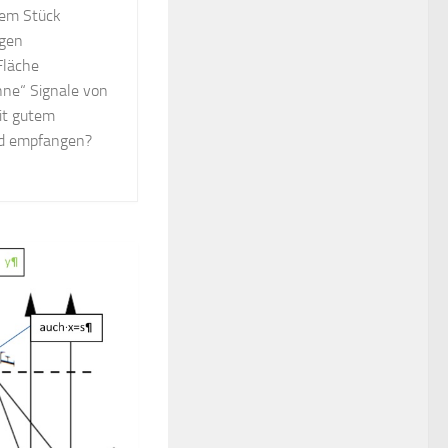
nem Stück
igen
Fläche
nne“ Signale von
it gutem
nd empfangen?