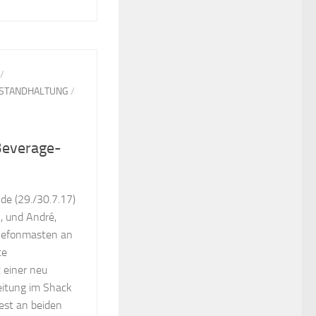
/
NSTANDHALTUNG
/
Beverage-
e (29./30.7.17)
, und André,
elefonmasten an
te
 einer neu
eitung im Shack
est an beiden