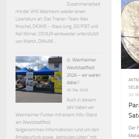
Zusammenarbeit
mit der VHS Weinheim wieder einen
Lizenzkurs an. Das Trainer-Team Alex
Knochel, DK3HD – Klaus Jung, DG7FBT und
Karl Körner, DD3UR wirdwieder unterstützt
von Martin, DM4IM...
Weinheimer
Weststadtfest
2026 – wir waren
AKTI
dabei !
SELB
30. Mai 2026
30. 
Auch in diesem
Par
Jahr haben wir
Sat
Weinheimer Funker mit einem Info-Stand
am Weststadtfest
Der 
teilgenommen.Informationen rund um den
Meter
Amateurfunk sowie „betreutes Löten“ mit