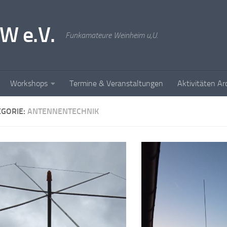
W e.V.
Funkamateure Weinheim u,U.
Workshops
Termine & Veranstaltungen
Aktivitäten Ar
EGORIE:
ANTENNENTECHNIK