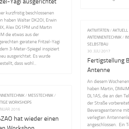
tzel-Yagi ausgerichtet
ner kurzfristig beschlossenen
on haben Walter DK2OI, Erwin
X, Alex DG1PM und Martin
AKTIVITÄTEN
/
AKTUELL
M die etwas aus der
ANTENNENTECHNIK
/
I
erechten geratene Fritzel-Yagi
SELBSTBAU
 dem 3-Meter-Spiegel inspiziert
30. JULI 2017
neu ausgerichtet. Es wurde
Fertigstellung 
estellt, dass wohl...
Antenne
An diesem Wochenend
haben Martin, DM4IM
NNENTECHNIK
/
MESSTECHNIK
/
DL1AS, die an den T
TIGE WORKSHOPS
der Straße vorbereite
JANUAR 2016
Beverageantenne mit
verlegten Antennenl
ZAO hat wieder einen
angeschlossen. Ein T
len Workshop