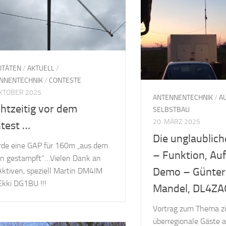
VITÄTEN
/
AKTUELL
/
NNENTECHNIK
/
CONTESTE
OKTOBER 2025
ANTENNENTECHNIK
/
A
htzeitig vor dem
SELBSTBAU
20. MÄRZ 2025
test …
Die unglaublic
de eine GAP für 160m „aus dem
– Funktion, Auf
n gestampft“…Vielen Dank an
Demo – Günter
Aktiven, speziell Martin DM4IM
Ekki DG1BU !!!
Mandel, DL4ZA
Vortrag zum Thema z
überregionale Gäste a