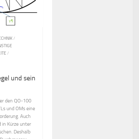
ECHNIK
/
NSTIGE
ITE
/
gel und sein
ber den QO-100
YLs und OMs eine
forderung. Auch
 in Kürze unter
schen. Deshalb