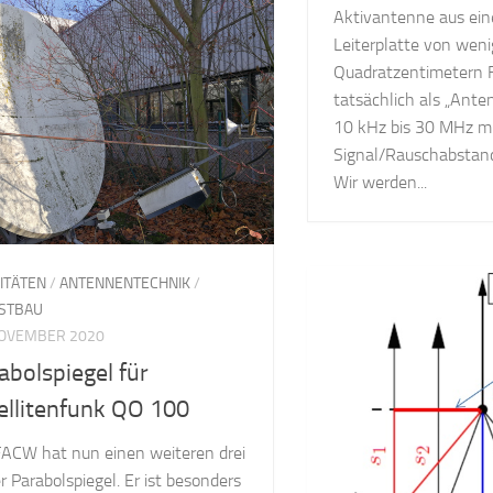
Aktivantenne aus ei
Leiterplatte von wen
Quadratzentimetern 
tatsächlich als „Ante
10 kHz bis 30 MHz m
Signal/Rauschabsta
Wir werden...
VITÄTEN
/
ANTENNENTECHNIK
/
STBAU
NOVEMBER 2020
abolspiegel für
ellitenfunk QO 100
FACW hat nun einen weiteren drei
 Parabolspiegel. Er ist besonders