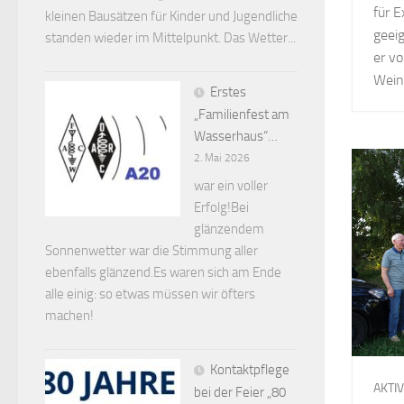
für 
kleinen Bausätzen für Kinder und Jugendliche
geei
standen wieder im Mittelpunkt. Das Wetter...
er v
Wein
Erstes
„Familienfest am
Wasserhaus“…
2. Mai 2026
war ein voller
Erfolg!Bei
glänzendem
Sonnenwetter war die Stimmung aller
ebenfalls glänzend.Es waren sich am Ende
alle einig: so etwas müssen wir öfters
machen!
Kontaktpflege
AKTI
bei der Feier „80