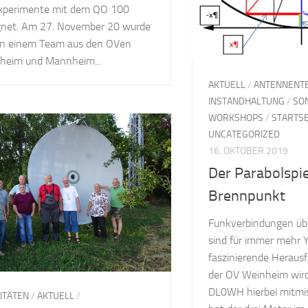
Experimente mit dem QO 100
gnet. Am 27. November 20 wurde
on einem Team aus den OVen
heim und Mannheim...
AKTUELL
/
ANTENNENT
INSTANDHALTUNG
/
SO
WORKSHOPS
/
STARTSE
UNCATEGORIZED
16. OKTOBER 2019
Der Parabolspie
Brennpunkt
Funkverbindungen ü
sind für immer mehr 
faszinierende Heraus
der OV Weinheim wird
DL0WH hierbei mitmi
VITÄTEN
/
AKTUELL
/