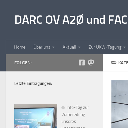
Unter dem Inhalt
DARC OV A2Ø und FAC
Home
Über uns
Aktuell
Zur UKW-Tagung
FOLGEN:
KAT
Letzte Eintragungen:
Info-Tag zur
Vorbereitung
unseres