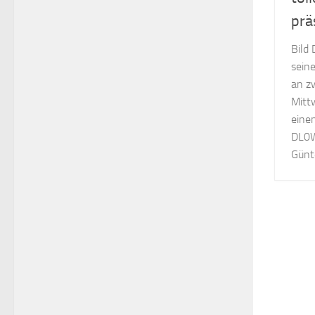
prä
Bild
sein
an z
Mitt
eine
DL0W
Günt