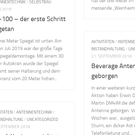
hat der drei Meter i
NNENTECHNIK
/
SELBSTBAU
messende „Weinheim-R
LI 2019
100 – der erste Schritt
 getan
rei Meter Spiegel ist unten Am
AKTIVITÄTEN
/
ANTENNE
en Juli 2019 war der große Tage
INSTANDHALTUNG
/
UN
Spiegeldemontage. Mit einem 30
21. SEPTEMBER 2018
r Autokran wurde der Spiegel
Beverage Ante
amt seiner Halterung und dem
geborgen
kranz vom 20 Meter hohen...
In einer weiteren kurz
Aktion haben Erwin 
Martin DM4IM die de
Antenne geborgen. Vo
VITÄTEN
/
ANTENNENTECHNIK
/
Wochen war, ausgelö
ANDHALTUNG
/
UNCATEGORIZED
Sturm, ein dicker Ast 
SEPTEMBER 2018
Telefonleitung und...