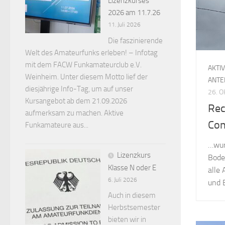
Lizenzkurses
2026 am 11.7.26
11. Juli 2026
Die faszinierende
Welt des Amateurfunks erleben! – Infotag
mit dem FACW Funkamateurclub e.V.
AKTI
Weinheim. Unter diesem Motto lief der
ANTE
diesjährige Info-Tag, um auf unser
26. 
Kursangebot ab dem 21.09.2026
Rec
aufmerksam zu machen. Aktive
Con
Funkamateure aus...
…wur
Lizenzkurs
Bode
Klasse N oder E
alle 
6. Juli 2026
und 
Auch in diesem
Herbstsemester
bieten wir in