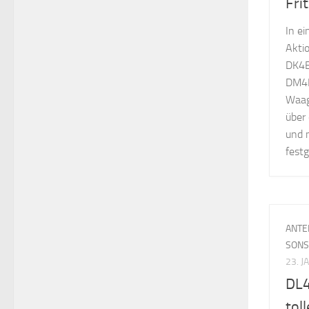
Fri
In ei
Akti
DK4B
DM4I
Waag
über
und 
festg
ANTE
SONS
23. 
DL4
tol