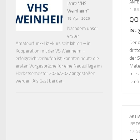
ANTE
Jahre VHS
4. JU
Weinheim“
QO-
18. April 2026
Nachdem unser
ist
erster
Der d
Amateurfunk-Liz.-kurs seit Jahren – in
dritt
Kooperation mit der VS Weinheim –
der 
erfolgreich verlaufen ist, konnten heute die
Mete
ersten Vorgespräche für eine Neuauflage im
Herbstsemester 2026/2027 angestoßen
mits
werden. Als Gast bei der...
Dreh
AKTI
INST
17. 