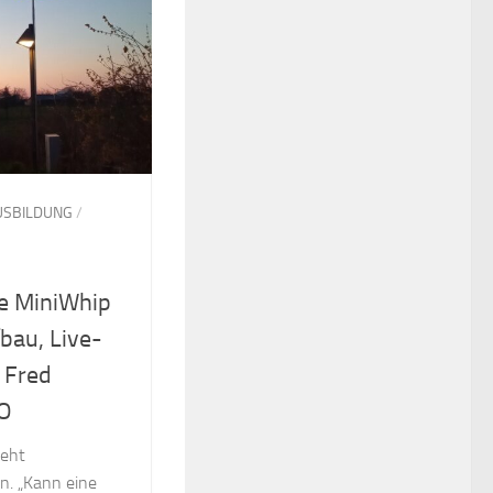
USBILDUNG
/
he MiniWhip
bau, Live-
 Fred
O
ieht
n. „Kann eine