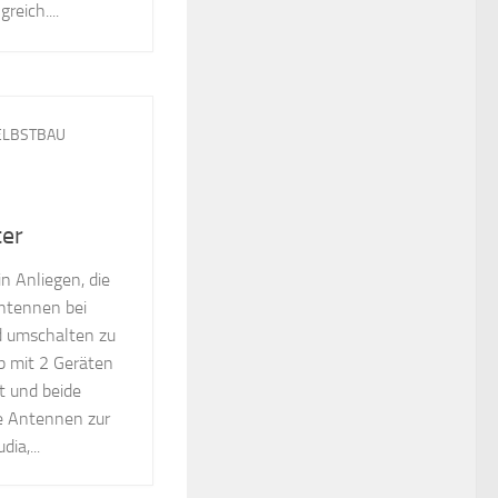
reich....
ELBSTBAU
ter
n Anliegen, die
ntennen bei
 umschalten zu
b mit 2 Geräten
st und beide
e Antennen zur
ia,...