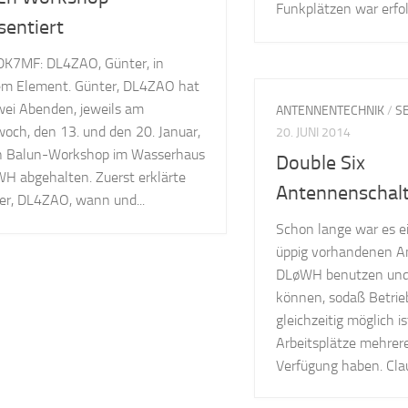
Funkplätzen war erfolg
sentiert
 DK7MF: DL4ZAO, Günter, in
em Element. Günter, DL4ZAO hat
wei Abenden, jeweils am
ANTENNENTECHNIK
/
S
woch, den 13. und den 20. Januar,
20. JUNI 2014
n Balun-Workshop im Wasserhaus
Double Six
H abgehalten. Zuerst erklärte
Antennenschal
er, DL4ZAO, wann und...
Schon lange war es ei
üppig vorhandenen A
DLøWH benutzen und
können, sodaß Betrie
gleichzeitig möglich i
Arbeitsplätze mehrer
Verfügung haben. Claud